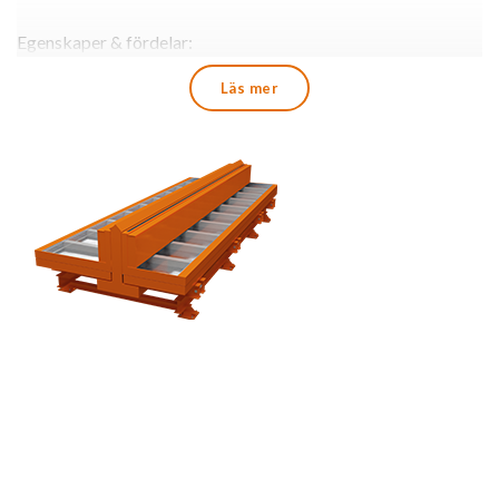
Egenskaper & fördelar:
Hydraulisk drivning
Läs mer
Automatisk låsning
Fotformning justerbar i flera steg
Indelning och längder efter krav
Formlängder 6 500 till 12 500 mm
Elementhöjder 550 - 3 050 mm
Elementbredder 490 - 990 mm
Reduktionsgaller 250 mm
Extra utrustning med valsar för tung last
Integrerade vibratorer och omvandlare med fjärrkontroll
Läs mer och beställ hos BETA