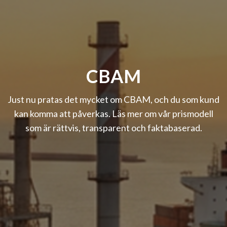
Vi servar dig med alla
CBAM
typer av fästelement och
Just nu pratas det mycket om CBAM, och du som kund
infästningar
kan komma att påverkas. Läs mer om vår prismodell
som är rättvis, transparent och faktabaserad.
Läs mer om våra produkter