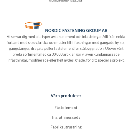
Vi servar dig med alla typer av fästelement och infästningar Allt från enkla
förband med skruv, bricka och mutter till infästningar med gängade hylsor,
gängstänger, dragstag eller fästelement för stålbyggnation. Utöver vårt
breda sortiment med ca 30 000 artiklar gör vi även kundanpassade
infästningar, modifierade eller helt nydesignade, för ditt speciella projekt.
Våra produkter
Fästelement
Ingjutningsgods
Fabriksutrustning