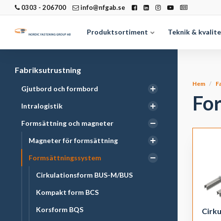
0303 - 206700
info@nfgab.se
Produktsortiment
Teknik & kvalit
Fabriksutrustning
Hem
F
Gjutbord och formbord
Fo
Intralogistik
Formsättning och magneter
Magneter för formsättning
Formsättningssystem
Cirkulationsform BUS-M/BUS
Kompakt form BCS
Korsform BQS
Cirk