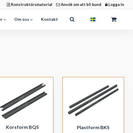
Konstruktörsmaterial
Ansök om att bli kund
Logga in
er
Om oss
Kontakt
Korsform BQS
Plastform BKS