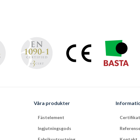
Våra produkter
Informati
Fästelement
Certifika
Ingjutningsgods
Referens
Fabriksutrustning
Kontakt