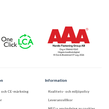
on
Information
t och CE-märkning
Kvalitets- och miljöpolicy
er
Leveransvillkor
NFG:s användning av cookies