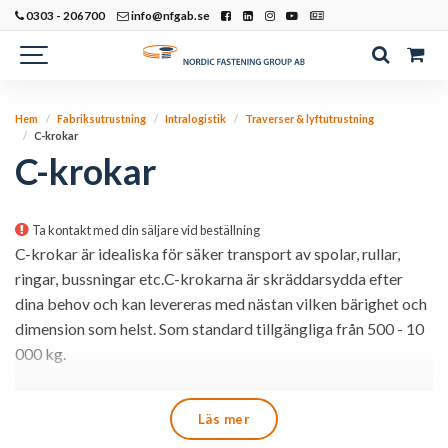
0303 - 206700
info@nfgab.se
Hem
Fabriksutrustning
Intralogistik
Traverser & lyftutrustning
C-krokar
C-krokar
Ta kontakt med din säljare vid beställning
C-krokar är idealiska för säker transport av spolar, rullar,
ringar, bussningar etc.C-krokarna är skräddarsydda efter
dina behov och kan levereras med nästan vilken bärighet och
dimension som helst. Som standard tillgängliga från 500 - 10
000 kg.
Läs mer och beställ hos LOADLIMIT
Läs mer