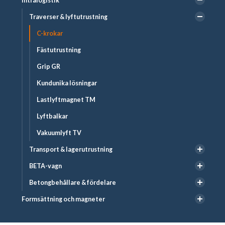
Intralogistik
Traverser & lyftutrustning
C-krokar
Fästutrustning
Grip GR
Kundunika lösningar
Lastlyftmagnet TM
Lyftbalkar
Vakuumlyft TV
Transport & lagerutrustning
BETA-vagn
Betongbehållare & fördelare
Formsättning och magneter