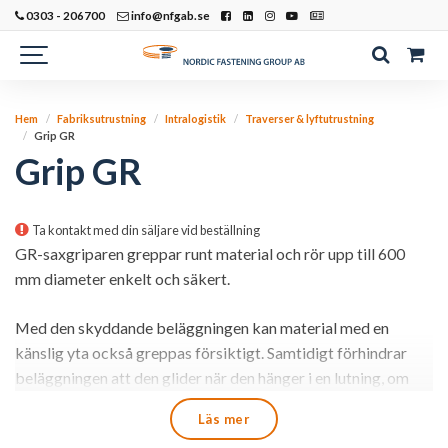
0303 - 206700
info@nfgab.se
Hem
Fabriksutrustning
Intralogistik
Traverser & lyftutrustning
Grip GR
Grip GR
Ta kontakt med din säljare vid beställning
GR-saxgriparen greppar runt material och rör upp till 600
mm diameter enkelt och säkert.
Med den skyddande beläggningen kan material med en
känslig yta också greppas försiktigt. Samtidigt förhindrar
beläggningen att den glider när den hänger i en lutning, om
fästpunkten inte är exakt i tyngdpunkten.
Läs mer