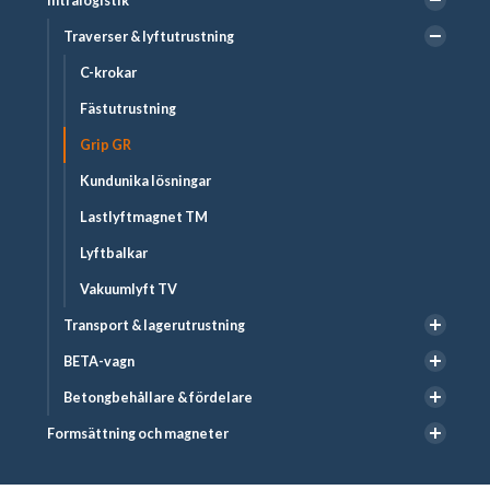
Intralogistik
Traverser & lyftutrustning
C-krokar
Fästutrustning
Grip GR
Kundunika lösningar
Lastlyftmagnet TM
Lyftbalkar
Vakuumlyft TV
Transport & lagerutrustning
BETA-vagn
Betongbehållare & fördelare
Formsättning och magneter