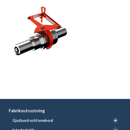
Läs mer och beställ hos BETA
Fabriksutrustning
Gjutbord och formbord