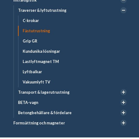
Intralogistik
Traverser & lyftutrustning
C-krokar
Fästutrustning
Grip GR
Kundunika lösningar
Lastlyftmagnet TM
Lyftbalkar
Vakuumlyft TV
Transport & lagerutrustning
BETA-vagn
Betongbehållare & fördelare
Formsättning och magneter