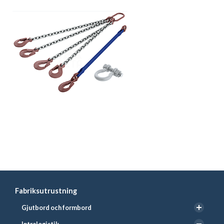
Läs mer och beställ hos BETA
Fabriksutrustning
Gjutbord och formbord