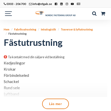
0303 - 206700
info@nfgab.se
Hem
Fabriksutrustning
Intralogistik
Traverser & lyftutrustning
Fästutrustning
Fästutrustning
Ta kontakt med din säljare vid beställning
Kedjeslingor
Krokar
Förbindelseled
Schackel
Rund sele
Lyftband
Kablar
Läs mer
Kantskydd