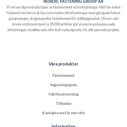
Vi servar dig med alla typer av fästelement och infästningar Allt från enkla
förband med skruv, bricka och mutter till infästningar med gängade hylsor,
gängstänger, dragstag eller fästelement för stålbyggnation. Utöver vårt
breda sortiment med ca 30 000 artiklar gör vi även kundanpassade
infästningar, modifierade eller helt nydesignade, för ditt speciella projekt.
Våra produkter
Fästelement
Ingjutningsgods
Fabriksutrustning
Tillbehör
Kontakta oss för mer info
Information