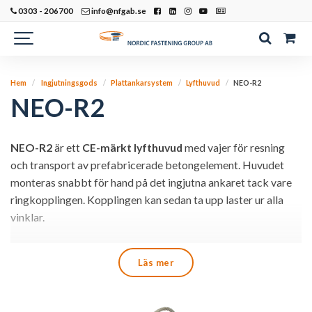
0303 - 206700
info@nfgab.se
Hem
Ingjutningsgods
Plattankarsystem
Lyfthuvud
NEO-R2
NEO-R2
NEO-R2
är ett
CE-märkt lyfthuvud
med vajer för resning
och transport av prefabricerade betongelement. Huvudet
monteras snabbt för hand på det ingjutna ankaret tack vare
ringkopplingen. Kopplingen kan sedan ta upp laster ur alla
vinklar.
NEO-R2 lyft produceras i en certifierad produktionsenhet.
Läs mer
Varje enskilt lyfthuvud provbelastas och dokumenteras.
”WLL” (Working Load Limit) anger den maximala