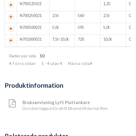
N700125021
1,25
CE
N700250021
2,5t
560
2,5t
CE
N700500021
5,0t
595
5,0t
CE
N701000021
7,5t-10,0t
720
10,0t
CE
Rader per sida
10
Förra sidan
1 - 4 utav 4
Nästa sida
Produktinformation
Bruksanvisning Lyft Plattankare
Du måste logga in för att få åtkomst till den här filen.