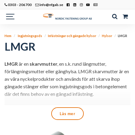
0303 - 206700
info@nfgab.se
Hem
Ingjutningsgods
Infästningar och gängade hylsor
Hylsor
LMGR
LMGR
LMGR
är en
skarvmutter
, en s.k. rund långmutter,
förlängningsmutter eller gänghylsa. LMGR skarvmutter är en
av våra nyckelprodukter och används för att skarva ihop
gängade stänger eller som ingjutningsgods i betongelement
där det finns behov av en gängad infästning.
Basta registrering för LMGR
Läs mer