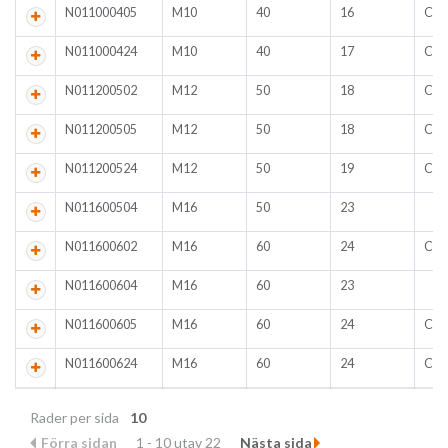
N011000405
M10
40
16
CE
N011000424
M10
40
17
CE
N011200502
M12
50
18
CE
N011200505
M12
50
18
CE
N011200524
M12
50
19
CE
N011600504
M16
50
23
N011600602
M16
60
24
CE
N011600604
M16
60
23
N011600605
M16
60
24
CE
N011600624
M16
60
24
CE
Rader per sida
10
Förra sidan
1 - 10 utav 22
Nästa sida