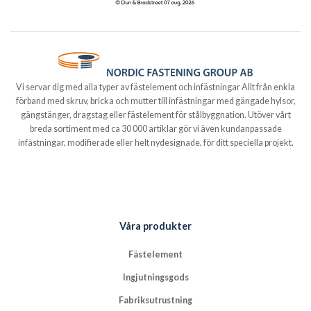
Vi servar dig med alla typer av fästelement och infästningar Allt från enkla
förband med skruv, bricka och mutter till infästningar med gängade hylsor,
gängstänger, dragstag eller fästelement för stålbyggnation. Utöver vårt
breda sortiment med ca 30 000 artiklar gör vi även kundanpassade
infästningar, modifierade eller helt nydesignade, för ditt speciella projekt.
Våra produkter
Fästelement
Ingjutningsgods
Fabriksutrustning