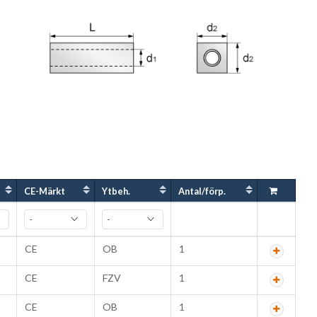
CE-Märkt
Ytbeh.
Antal/förp.
CE
OB
1
CE
FZV
1
CE
OB
1