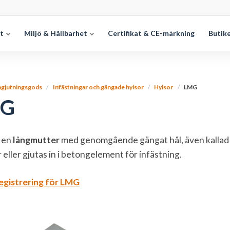
et
Miljö & Hållbarhet
Certifikat & CE-märkning
Butik
ngjutningsgods
Infästningar och gängade hylsor
Hylsor
LMG
G
 en
långmutter
med genomgående gängat hål, även kalla
 eller gjutas in i betongelement för infästning.
egistrering för LMG