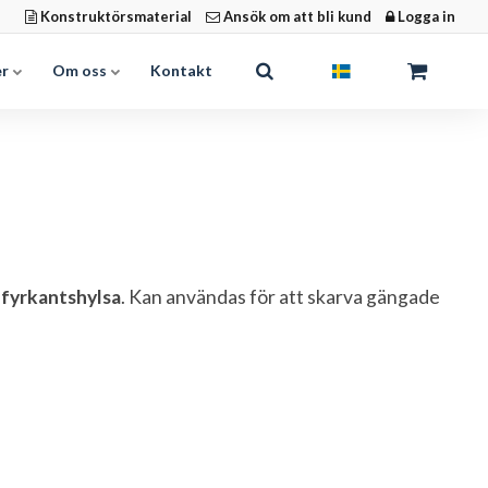
Konstruktörsmaterial
Ansök om att bli kund
Logga in
er
Om oss
Kontakt
d
fyrkantshylsa
. Kan användas för att skarva gängade