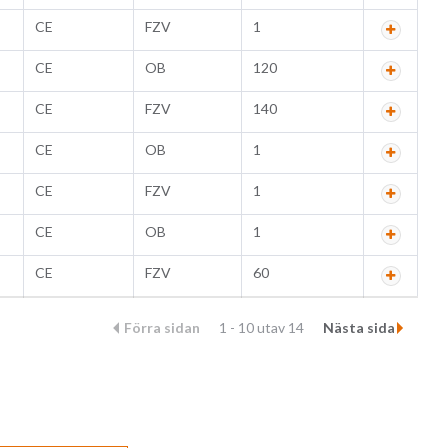
CE
FZV
1
CE
OB
120
CE
FZV
140
CE
OB
1
CE
FZV
1
CE
OB
1
CE
FZV
60
Förra sidan
1 - 10 utav 14
Nästa sida