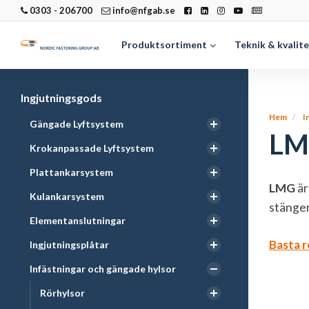
0303 - 206700
info@nfgab.se
Produktsortiment
Teknik & kvalit
Ingjutningsgods
Hem
I
Gängade Lyftsystem
LM
Krokanpassade Lyftsystem
Plattankarsystem
LMG
är
Kulankarsystem
stänger
Elementanslutningar
Basta r
Ingjutningsplåtar
Infästningar och gängade hylsor
Rörhylsor