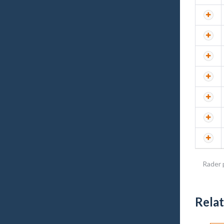
Rader 
Rela