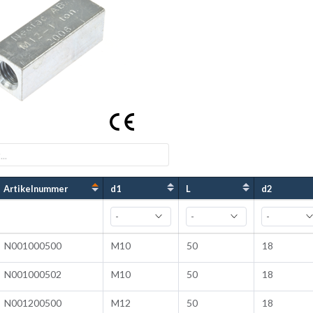
Artikelnummer
d1
L
d2
N001000500
M10
50
18
N001000502
M10
50
18
N001200500
M12
50
18