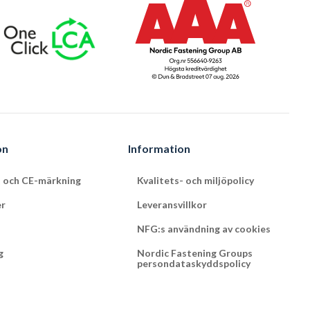
on
Information
t och CE-märkning
Kvalitets- och miljöpolicy
er
Leveransvillkor
NFG:s användning av cookies
g
Nordic Fastening Groups
persondataskyddspolicy