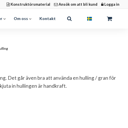
Konstruktörsmaterial
Ansök om att bli kund
Logga in
er
Om oss
Kontakt
lling
ng. Det går även bra att använda en hulling / gran för
juta in hullingen är handkraft.