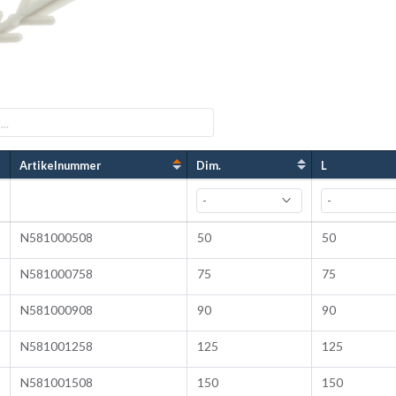
Artikelnummer
Dim.
L
N581000508
50
50
N581000758
75
75
N581000908
90
90
N581001258
125
125
N581001508
150
150