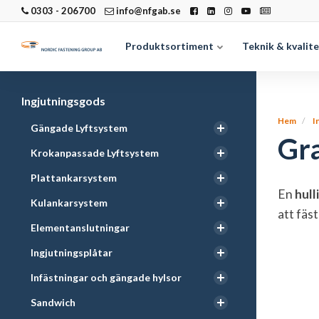
0303 - 206700
info@nfgab.se
Produktsortiment
Teknik & kvalit
Ingjutningsgods
Hem
I
Gängade Lyftsystem
Gr
Krokanpassade Lyftsystem
Plattankarsystem
En
hull
Kulankarsystem
att fäs
Elementanslutningar
Ingjutningsplåtar
Infästningar och gängade hylsor
Sandwich