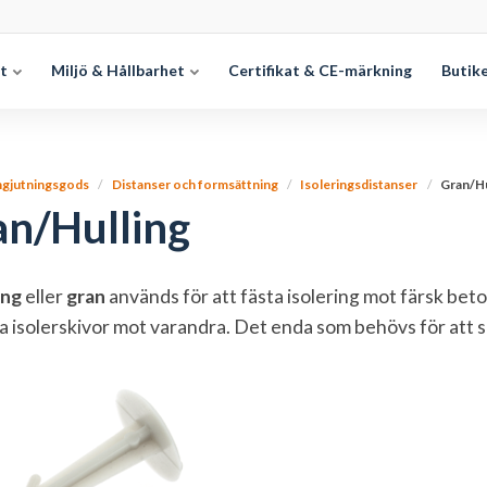
et
Miljö & Hållbarhet
Certifikat & CE-märkning
Butik
ngjutningsgods
Distanser och formsättning
Isoleringsdistanser
Gran/Hu
an/Hulling
ing
eller
gran
används för att fästa isolering mot färsk beto
ta isolerskivor mot varandra. Det enda som behövs för att sk