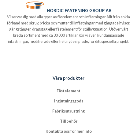
Vi servar dig med alla typer av fästelement och infästningar Allt från enkla
förband med skruv, bricka och mutter till infästningar med gängade hylsor,
gängstänger, dragstag eller fästelement för stålbyggnation. Utöver vårt
breda sortiment med ca 30 000 artiklar gör vi även kundanpassade
infästningar, modifierade eller helt nydesignade, för ditt speciella projekt.
Våra produkter
Fästelement
Ingjutningsgods
Fabriksutrustning
Tillbehör
Kontakta oss för mer info