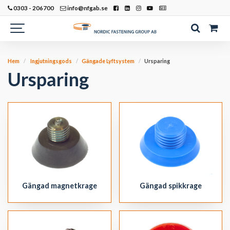
0303 - 206700
info@nfgab.se
Hem
Ingjutningsgods
Gängade Lyftsystem
Ursparing
Ursparing
Gängad magnetkrage
Gängad spikkrage