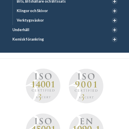
Bits, Bitshållare och Bitssats
Klingor och Skivor
Verktygsväskor
Underhåll
Kemisk förankring