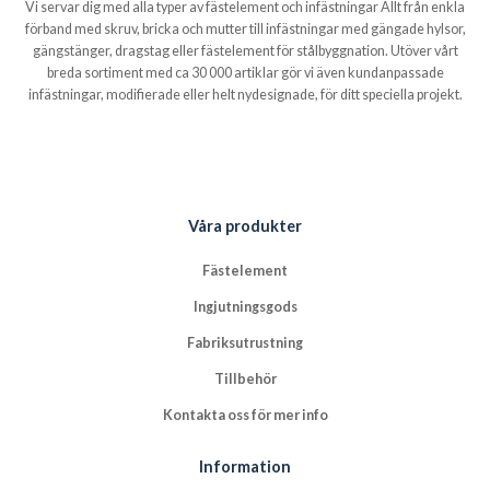
Vi servar dig med alla typer av fästelement och infästningar Allt från enkla
förband med skruv, bricka och mutter till infästningar med gängade hylsor,
gängstänger, dragstag eller fästelement för stålbyggnation. Utöver vårt
breda sortiment med ca 30 000 artiklar gör vi även kundanpassade
infästningar, modifierade eller helt nydesignade, för ditt speciella projekt.
Våra produkter
Fästelement
Ingjutningsgods
Fabriksutrustning
Tillbehör
Kontakta oss för mer info
Information