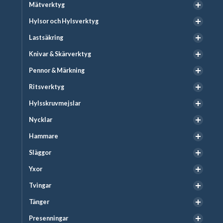
Mätverktyg
Hylsor och Hylsverktyg
Lastsäkring
Knivar & Skärverktyg
Pennor & Märkning
Ritsverktyg
Hylsskruvmejslar
Nycklar
Hammare
Släggor
Yxor
Tvingar
Tänger
Presenningar