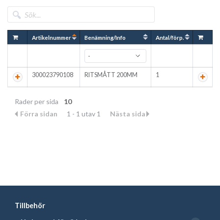
Artikelnummer
Benämning/Info
Antal/förp.
300023790108
RITSMÅTT 200MM
1
Rader per sida
10
Förra sidan
1 - 1 utav 1
Nästa sida
Tillbehör