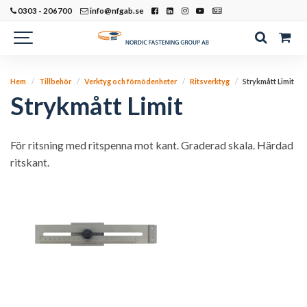
0303 - 206700
info@nfgab.se
Hem
Tillbehör
Verktyg och förnödenheter
Ritsverktyg
Strykmått Limit
Strykmått Limit
För ritsning med ritspenna mot kant. Graderad skala. Härdad
ritskant.