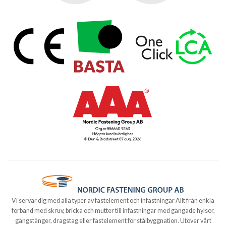
Vi servar dig med alla typer av fästelement och infästningar Allt från enkla
förband med skruv, bricka och mutter till infästningar med gängade hylsor,
gängstänger, dragstag eller fästelement för stålbyggnation. Utöver vårt