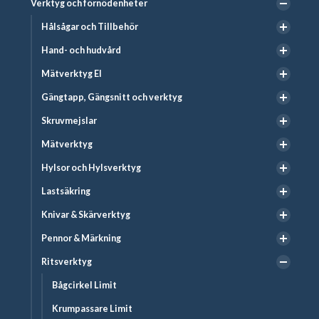
Verktyg och förnödenheter
Hålsågar och Tillbehör
Hand- och hudvård
Mätverktyg El
Gängtapp, Gängsnitt och verktyg
Skruvmejslar
Mätverktyg
Hylsor och Hylsverktyg
Lastsäkring
Knivar & Skärverktyg
Pennor & Märkning
Ritsverktyg
Bågcirkel Limit
Krumpassare Limit