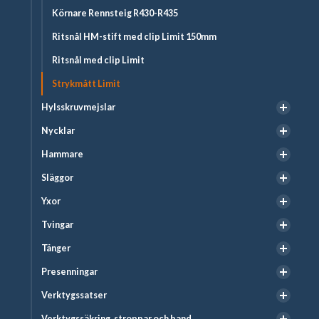
Körnare Rennsteig R430-R435
Ritsnål HM-stift med clip Limit 150mm
Ritsnål med clip Limit
Strykmått Limit
Hylsskruvmejslar
Nycklar
Hammare
Släggor
Yxor
Tvingar
Tänger
Presenningar
Verktygssatser
Verktygssäkring, stroppar och band