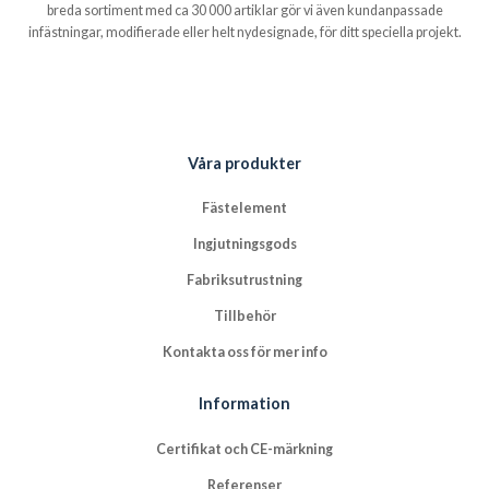
breda sortiment med ca 30 000 artiklar gör vi även kundanpassade
infästningar, modifierade eller helt nydesignade, för ditt speciella projekt.
Våra produkter
Fästelement
Ingjutningsgods
Fabriksutrustning
Tillbehör
Kontakta oss för mer info
Information
Certifikat och CE-märkning
Referenser