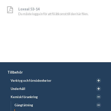
Loxeal 53-14
Du måste logga in för att få åtkomst till den här filen.
Tillbehör
Verktyg och förnödenheter
Underhåll
Kemisk förankring
Gängtätning