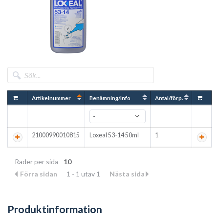
Artikelnummer
Benämning/Info
Antal/förp.
21000990010815
Loxeal 53-14 50ml
1
Rader per sida
10
Förra sidan
1 - 1 utav 1
Nästa sida
Produktinformation