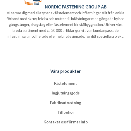
Vi servar dig med alla typer av fästelement och infästningar Allt från enkla
förband med skruv, bricka och mutter till infästningar med gängade hylsor,
gängstänger, dragstag eller fästelement för stålbyggnation. Utöver vårt
breda sortiment med ca 30 000 artiklar gör vi även kundanpassade
infästningar, modifierade eller helt nydesignade, för ditt speciella projekt.
Våra produkter
Fästelement
Ingjutningsgods
Fabriksutrustning
Tillbehör
Kontakta oss för mer info