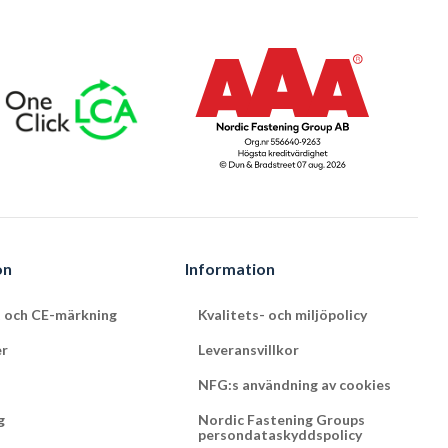
on
Information
t och CE-märkning
Kvalitets- och miljöpolicy
er
Leveransvillkor
NFG:s användning av cookies
g
Nordic Fastening Groups
persondataskyddspolicy