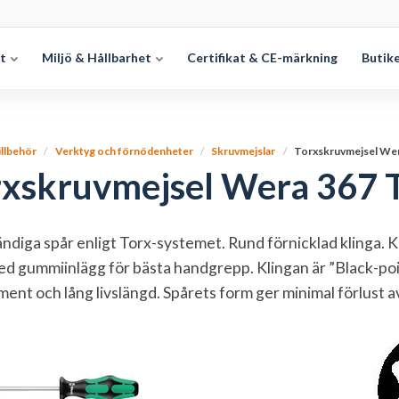
et
Miljö & Hållbarhet
Certifikat & CE-märkning
Butik
illbehör
Verktyg och förnödenheter
Skruvmejslar
Torxskruvmejsel We
rxskruvmejsel Wera 367 
ändiga spår enligt Torx-systemet. Rund förnicklad klinga. Kr
ed gummiinlägg för bästa handgrepp. Klingan är ”Black-poin
ent och lång livslängd. Spårets form ger minimal förlust a