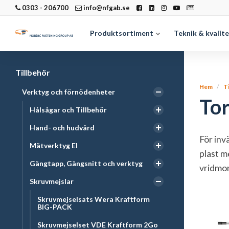
0303 - 206700
info@nfgab.se
Produktsortiment
Teknik & kvalit
Tillbehör
Hem
T
Verktyg och förnödenheter
To
Hålsågar och Tillbehör
Hand- och hudvård
För inv
Mätverktyg El
plast m
Gängtapp, Gängsnitt och verktyg
vridmom
Skruvmejslar
Skruvmejselsats Wera Kraftform
BIG-PACK
Skruvmejselset VDE Kraftform 2Go