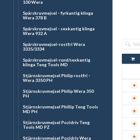
100 Wera
Spårskruvmejsel - fyrkantig klinga
Wera 378 B
Spårskruvmejsel - sexkantig klinga
Wera 932 A
Spårskruvmejsel-rostfri Wera
3335/3334
Spårskruvmejsel-rund/sexkantig
klinga Teng Tools MD
Stjärnskruvmejsel Philip rostfri -
Wera 3350 PH
Stjärnskruvmejsel Philip Wera 350
PH
Stjärnskruvmejsel Phillip Teng Tools
MD PH
Stjärnskruvmejsel Pozidriv Teng
Tools MD PZ
Stjärnskruvmejsel Pozidriv Wera