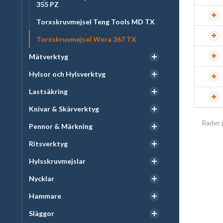
355 PZ
Torxskruvmejsel Teng Tools MD TX
Torxskruvmejsel Wera 367 TX
Mätverktyg
Hylsor och Hylsverktyg
Lastsäkring
Knivar & Skärverktyg
Rader 
Pennor & Märkning
Ritsverktyg
Hylsskruvmejslar
Nycklar
Hammare
Släggor