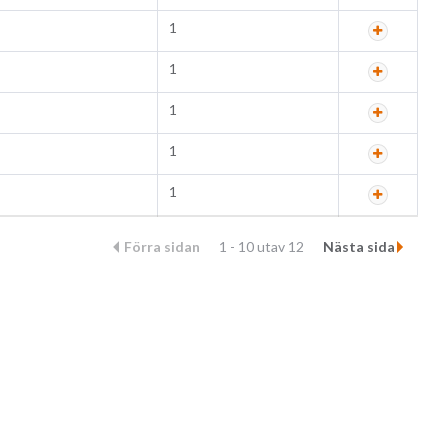
1
1
1
1
1
Förra sidan
1 - 10 utav 12
Nästa sida