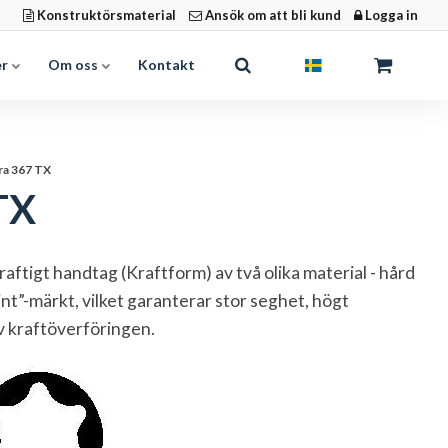
Konstruktörsmaterial
Ansök om att bli kund
Logga in
er
Om oss
Kontakt
ra 367 TX
TX
aftigt handtag (Kraftform) av två olika material - hård
t”-märkt, vilket garanterar stor seghet, högt
v kraftöverföringen.