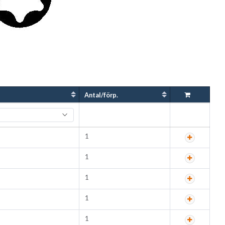
Antal/förp.
1
1
1
1
1