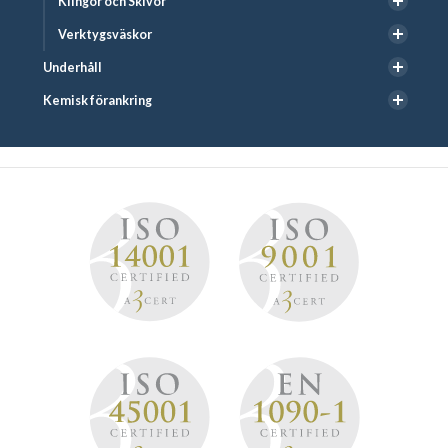
Klingor och Skivor
Verktygsväskor
Underhåll
Kemisk förankring