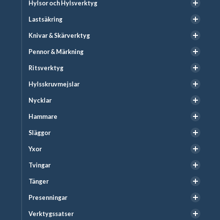
Hylsor och Hylsverktyg
Lastsäkring
Knivar & Skärverktyg
Pennor & Märkning
Ritsverktyg
Hylsskruvmejslar
Nycklar
Hammare
Släggor
Yxor
Tvingar
Tänger
Presenningar
Verktygssatser