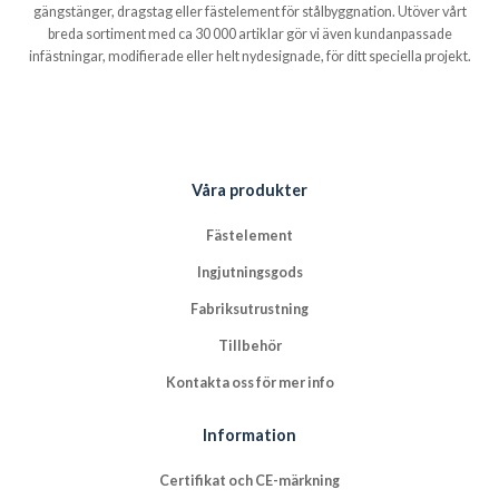
gängstänger, dragstag eller fästelement för stålbyggnation. Utöver vårt
breda sortiment med ca 30 000 artiklar gör vi även kundanpassade
infästningar, modifierade eller helt nydesignade, för ditt speciella projekt.
Våra produkter
Fästelement
Ingjutningsgods
Fabriksutrustning
Tillbehör
Kontakta oss för mer info
Information
Certifikat och CE-märkning