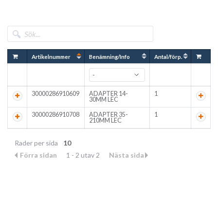
Artikelnummer
Benämning/Info
Antal/förp.
30000286910609
ADAPTER 14-
1
30MM LEC
30000286910708
ADAPTER 35-
1
210MM LEC
Rader per sida
10
Förra sidan
1 - 2 utav 2
Nästa sida