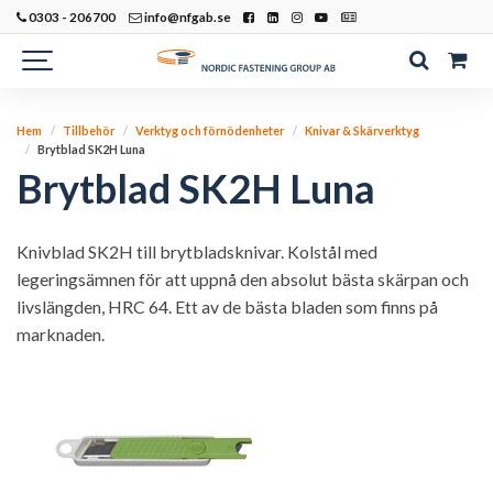
0303 - 206700
info@nfgab.se
Hem
Tillbehör
Verktyg och förnödenheter
Knivar & Skärverktyg
Brytblad SK2H Luna
Brytblad SK2H Luna
Knivblad SK2H till brytbladsknivar. Kolstål med
legeringsämnen för att uppnå den absolut bästa skärpan och
livslängden, HRC 64. Ett av de bästa bladen som finns på
marknaden.