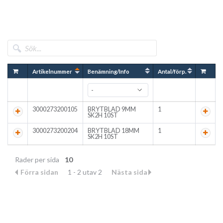
Artikelnummer
Benämning/Info
Antal/förp.
3000273200105
BRYTBLAD 9MM
1
SK2H 10ST
3000273200204
BRYTBLAD 18MM
1
SK2H 10ST
Rader per sida
10
Förra sidan
1 - 2 utav 2
Nästa sida