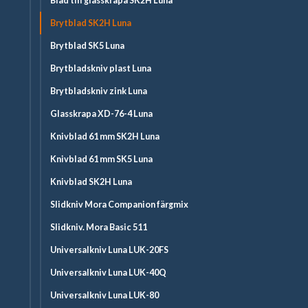
Blad till glasskrapa SK2H Luna
Brytblad SK2H Luna
Brytblad SK5 Luna
Brytbladskniv plast Luna
Brytbladskniv zink Luna
Glasskrapa XD-76-4 Luna
Knivblad 61 mm SK2H Luna
Knivblad 61 mm SK5 Luna
Knivblad SK2H Luna
Slidkniv Mora Companion färgmix
Slidkniv. Mora Basic 511
Universalkniv Luna LUK-20FS
Universalkniv Luna LUK-40Q
Universalkniv Luna LUK-80