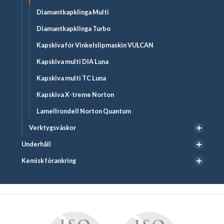
Diamantkapklinga Multi
Diamantkapklinga Turbo
Kapskiva för Vinkelslipmaskin VULCAN
Kapskiva multi DIA Luna
Kapskiva multi TC Luna
Kapskiva X-treme Norton
Lamellrondell Norton Quantum
Verktygsväskor
Underhåll
Kemisk förankring