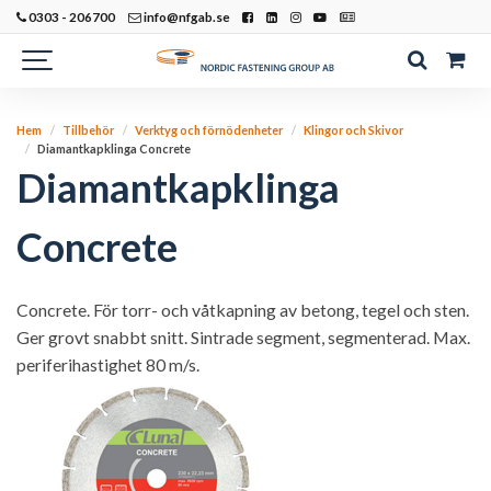
0303 - 206700
info@nfgab.se
Hem
Tillbehör
Verktyg och förnödenheter
Klingor och Skivor
Diamantkapklinga Concrete
Diamantkapklinga
Concrete
Concrete. För torr- och våtkapning av betong, tegel och sten.
Ger grovt snabbt snitt. Sintrade segment, segmenterad. Max.
periferihastighet 80 m/s.