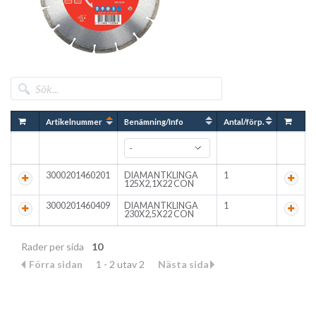
Artikelnummer
Benämning/Info
Antal/förp.
3000201460201
DIAMANTKLINGA
1
125X2,1X22 CON
3000201460409
DIAMANTKLINGA
1
230X2,5X22 CON
Rader per sida
10
Förra sidan
1 - 2 utav 2
Nästa sida