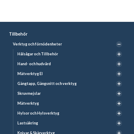
Tillbehör
Verktyg och förnödenheter
Hålsågar och Tillbehör
Hand- och hudvård
Mätverktyg El
Gängtapp, Gängsnitt och verktyg
Skruvmejslar
Mätverktyg
Hylsor och Hylsverktyg
Lastsäkring
Knivar & Skärverktyg