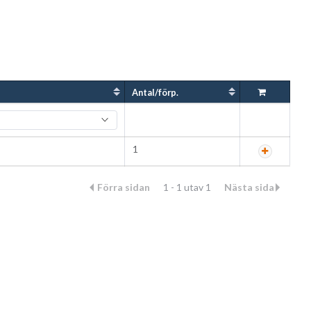
Antal/förp.
1
Förra sidan
1 - 1 utav 1
Nästa sida