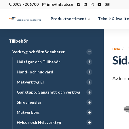
0303 - 206700
info@nfgab.se
Produktsortiment
Teknik & kvalit
Tillbehör
Hem
T
Verktyg och förnödenheter
Si
Hålsågar och Tillbehör
Hand- och hudvård
Av krom
Mätverktyg El
Gängtapp, Gängsnitt och verktyg
Skruvmejslar
Mätverktyg
Hylsor och Hylsverktyg