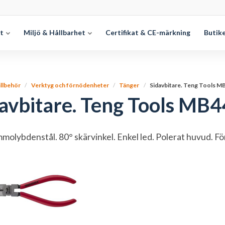
et
Miljö & Hållbarhet
Certifikat & CE-märkning
Butik
illbehör
Verktyg och förnödenheter
Tänger
Sidavbitare. Teng Tools 
davbitare. Teng Tools M
molybdenstål. 80° skärvinkel. Enkel led. Polerat huvud. F