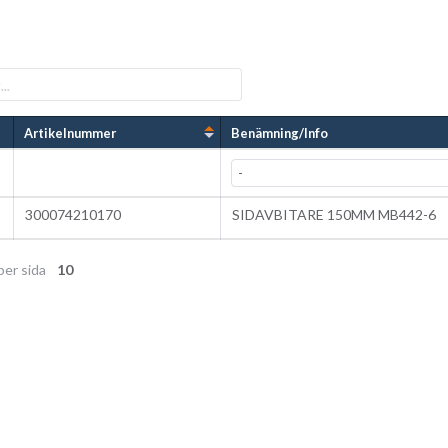
Artikelnummer
Benämning/Info
300074210170
SIDAVBITARE 150MM MB442-6
per sida
10