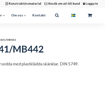
Konstruktörsmaterial
Ansök om att bli kund
Logga in
er
Om oss
Kontakt
MB441/MB442
B441/MB442
örsedda med plastklädda skänklar. DIN 5749.