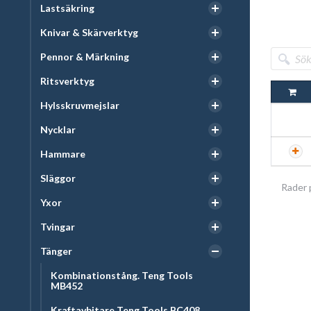
Lastsäkring
Knivar & Skärverktyg
Pennor & Märkning
Ritsverktyg
Hylsskruvmejslar
Nycklar
Hammare
Släggor
Rader 
Yxor
Tvingar
Tänger
Kombinationstång. Teng Tools
MB452
Kraftavbitare Teng Tools BC408