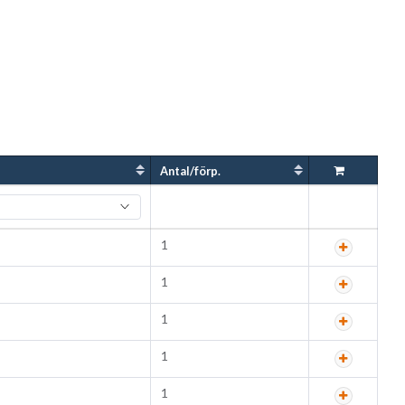
Antal/förp.
1
1
1
1
1