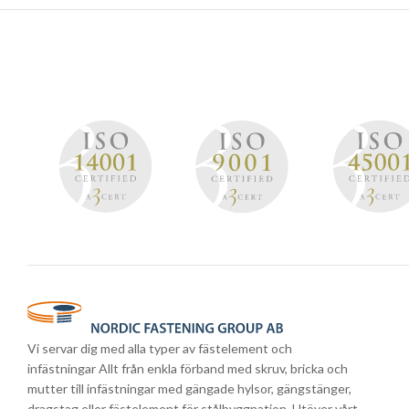
Vi servar dig med alla typer av fästelement och
infästningar Allt från enkla förband med skruv, bricka och
mutter till infästningar med gängade hylsor, gängstänger,
dragstag eller fästelement för stålbyggnation. Utöver vårt