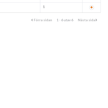
1
Förra sidan
1 - 6 utav 6
Nästa sida