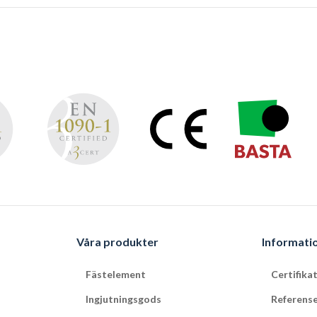
Våra produkter
Informati
Fästelement
Certifika
Ingjutningsgods
Referens