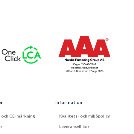
on
Information
t och CE-märkning
Kvalitets- och miljöpolicy
er
Leveransvillkor