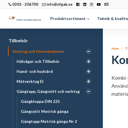
0303 - 206700
info@nfgab.se
Produktsortiment
Teknik & kvalit
Tillbehör
Hem
T
Verktyg och förnödenheter
Ko
Hålsågar och Tillbehör
Hand- och hudvård
Kombi-g
Mätverktyg El
Använd 
Gängtapp, Gängsnitt och verktyg
materia
Gängkloppa DIN 225
Gängsnitt Metrisk gänga
Gängtapp Metrisk gänga Nr 2