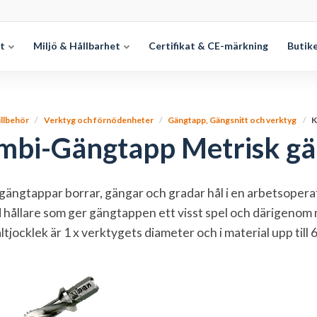
et
Miljö & Hållbarhet
Certifikat & CE-märkning
Butik
illbehör
Verktyg och förnödenheter
Gängtapp, Gängsnitt och verktyg
K
mbi-Gängtapp Metrisk g
ängtappar borrar, gängar och gradar hål i en arbetsopera
hållare som ger gängtappen ett visst spel och därigenom m
ltjocklek är 1 x verktygets diameter och i material upp till 