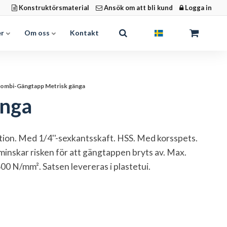
Konstruktörsmaterial
Ansök om att bli kund
Logga in
er
Om oss
Kontakt
ombi-Gängtapp Metrisk gänga
änga
tion. Med 1/4''-sexkantsskaft. HSS. Med korsspets.
inskar risken för att gängtappen bryts av. Max.
600 N/mm². Satsen levereras i plastetui.