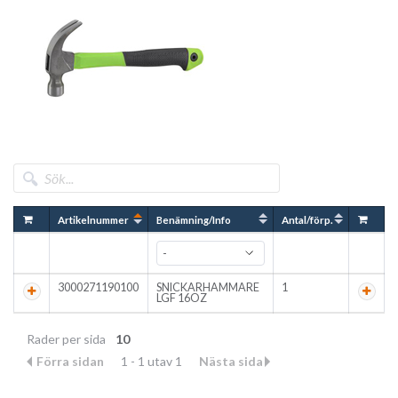
Artikelnummer
Benämning/Info
Antal/förp.
3000271190100
SNICKARHAMMARE
1
LGF 16OZ
Rader per sida
10
Förra sidan
1 - 1 utav 1
Nästa sida