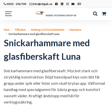
0303 - 206700
info@nfgab.se
Hem
Tillbehör
Verktyg och förnödenheter
Hammare
Snickarhammare med glasfiberskaft Luna
Snickarhammare med
glasfiberskaft Luna
Snickarhammare med glasfiberskaft. Mycket stark och
stryktålig konstruktion. Böjd tunnslipad klys som lätt får
grepp under spik eller lister som skall brytas upp. Välformat
handtag med specialgummi för bästa grepp och komfort
oavsett väder. Kraftigt ändstopp med hål för
verktygssäkring.