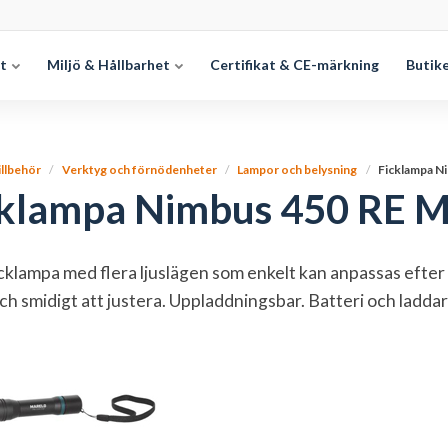
et
Miljö & Hållbarhet
Certifikat & CE-märkning
Butik
illbehör
Verktyg och förnödenheter
Lampor och belysning
Ficklampa N
cklampa Nimbus 450 RE M
icklampa med flera ljuslägen som enkelt kan anpassas efter 
ch smidigt att justera. Uppladdningsbar. Batteri och laddar