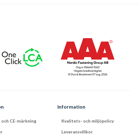
on
Information
t och CE-märkning
Kvalitets- och miljöpolicy
er
Leveransvillkor