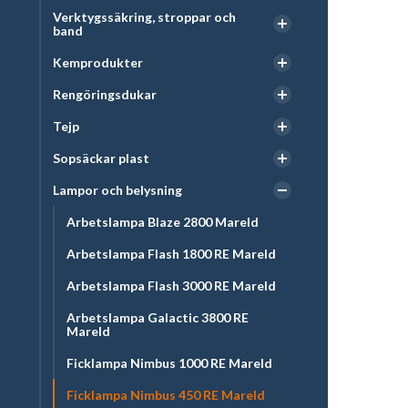
Verktygssäkring, stroppar och
band
Kemprodukter
Rengöringsdukar
Tejp
Sopsäckar plast
Lampor och belysning
Arbetslampa Blaze 2800 Mareld
Arbetslampa Flash 1800 RE Mareld
Arbetslampa Flash 3000 RE Mareld
Arbetslampa Galactic 3800 RE
Mareld
Ficklampa Nimbus 1000 RE Mareld
Ficklampa Nimbus 450 RE Mareld