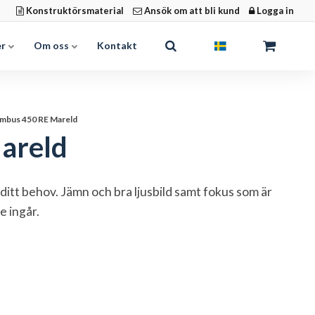
Konstruktörsmaterial
Ansök om att bli kund
Logga in
er
Om oss
Kontakt
imbus 450 RE Mareld
areld
ditt behov. Jämn och bra ljusbild samt fokus som är
e ingår.