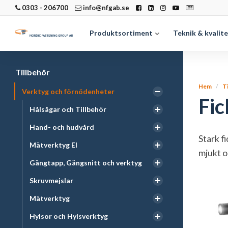
0303 - 206700
info@nfgab.se
Produktsortiment
Teknik & kvalit
Tillbehör
Hem
T
Verktyg och förnödenheter
Fi
Hålsågar och Tillbehör
Hand- och hudvård
Stark f
Mätverktyg El
mjukt o
Gängtapp, Gängsnitt och verktyg
Skruvmejslar
Mätverktyg
Hylsor och Hylsverktyg