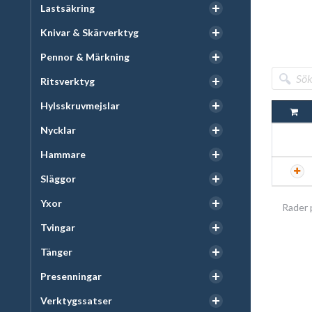
Lastsäkring
Knivar & Skärverktyg
Pennor & Märkning
Ritsverktyg
Hylsskruvmejslar
Nycklar
Hammare
Släggor
Yxor
Rader 
Tvingar
Tänger
Presenningar
Verktygssatser