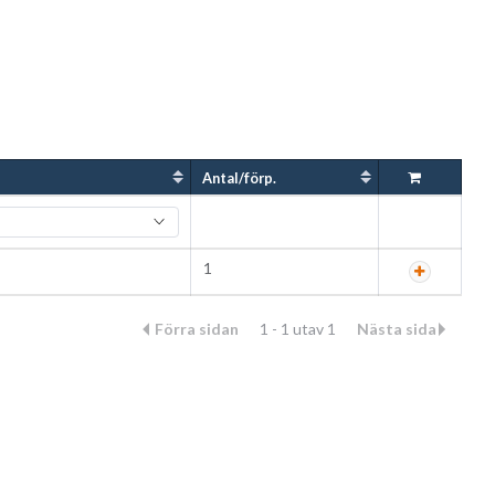
Antal/förp.
1
Förra sidan
1 - 1 utav 1
Nästa sida