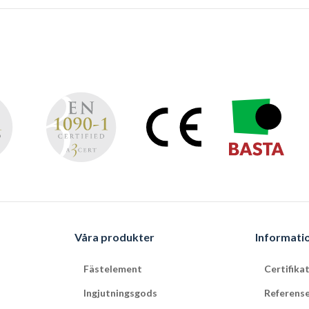
Våra produkter
Informati
Fästelement
Certifika
Ingjutningsgods
Referens