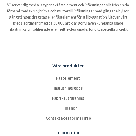
Vi servar dig med alla typer av fästelement och infästningar Allt från enkla
förband med skruv, bricka och mutter till infästningar med gängade hylsor,
gängstänger, dragstag eller fästelement för stålbyggnation. Utöver vårt
breda sortiment med ca 30 000 artiklar gör vi även kundanpassade
infästningar, modifierade eller helt nydesignade, för ditt speciella projekt.
Våra produkter
Fästelement
Ingjutningsgods
Fabriksutrustning
Tillbehör
Kontakta oss för mer info
Information