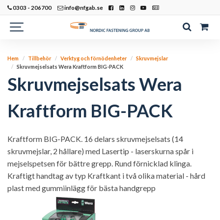
0303 - 206700
info@nfgab.se
Hem
Tillbehör
Verktyg och förnödenheter
Skruvmejslar
Skruvmejselsats Wera Kraftform BIG-PACK
Skruvmejselsats Wera
Kraftform BIG-PACK
Kraftform BIG-PACK. 16 delars skruvmejselsats (14
skruvmejslar, 2 hållare) med Lasertip - laserskurna spår i
mejselspetsen för bättre grepp. Rund förnicklad klinga.
Kraftigt handtag av typ Kraftkant i två olika material - hård
plast med gummiinlägg för bästa handgrepp