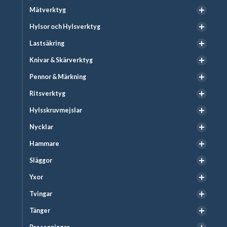
Mätverktyg
Hylsor och Hylsverktyg
Lastsäkring
Knivar & Skärverktyg
Pennor & Märkning
Ritsverktyg
Hylsskruvmejslar
Nycklar
Hammare
Släggor
Yxor
Tvingar
Tänger