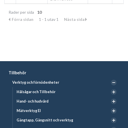
Rader per sida
10
Förra sidan
1 - 1 utav 1
Nästa sida
Tillbehör
Verktyg och förnödenheter
Hålsågar och Tillbehör
Hand- och hudvård
Mätverktyg El
Gängtapp, Gängsnitt och verktyg