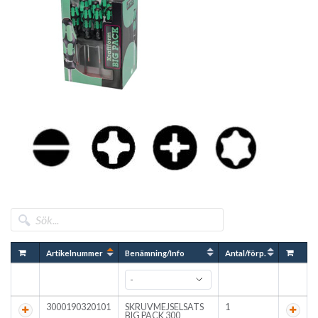
Artikelnummer
Benämning/Info
Antal/förp.
3000190320101
SKRUVMEJSELSATS
1
BIG PACK 300