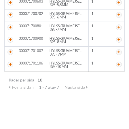
300071700603
HYLSSKRUVMEJSEL
1
395-5,5MM
300071700702
HYLSSKRUVMEJSEL
1
395-6 MM
300071700801
HYLSSKRUVMEJSEL
1
395-7 MM
300071700900
HYLSSKRUVMEJSEL
1
395-8 MM
300071701007
HYLSSKRUVMEJSEL
1
395- 9 MM
300071701106
HYLSSKRUVMEJSEL
1
395-10 MM
Rader per sida
10
Förra sidan
1 - 7 utav 7
Nästa sida