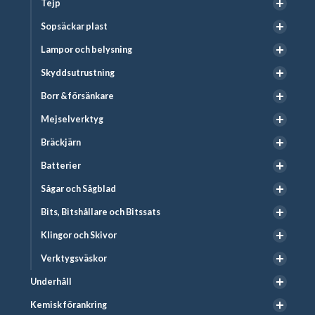
Tejp
Sopsäckar plast
Lampor och belysning
Skyddsutrustning
Borr & försänkare
Mejselverktyg
Bräckjärn
Batterier
Sågar och Sågblad
Bits, Bitshållare och Bitssats
Klingor och Skivor
Verktygsväskor
Underhåll
Kemisk förankring