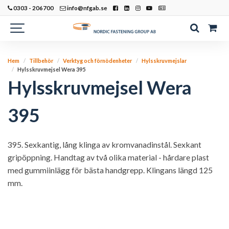
0303 - 206700
info@nfgab.se
Hem
Tillbehör
Verktyg och förnödenheter
Hylsskruvmejslar
Hylsskruvmejsel Wera 395
Hylsskruvmejsel Wera
395
395. Sexkantig, lång klinga av kromvanadinstål. Sexkant
gripöppning. Handtag av två olika material - hårdare plast
med gummiinlägg för bästa handgrepp. Klingans längd 125
mm.