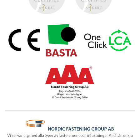
Vi servar dig med alla typer av fästelement och infästningar Allt från enkla