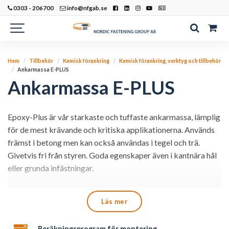
0303 - 206700
info@nfgab.se
Hem
Tillbehör
Kemisk förankring
Kemisk förankring, verktyg och tillbehör
Ankarmassa E-PLUS
Ankarmassa E-PLUS
Epoxy-Plus är vår starkaste och tuffaste ankarmassa, lämplig
för de mest krävande och kritiska applikationerna.
Används
främst i betong men kan också användas i tegel och trä.
Givetvis fri från styren.
Goda egenskaper även i kantnära hål
eller grunda infästningar.
Kärt barn har många namn och därför kallas Ankarmassa
Läs mer
ibland även för Kemankare, Kemmassa och
Injekteringsmassa.
Beräkningsprogram för montering