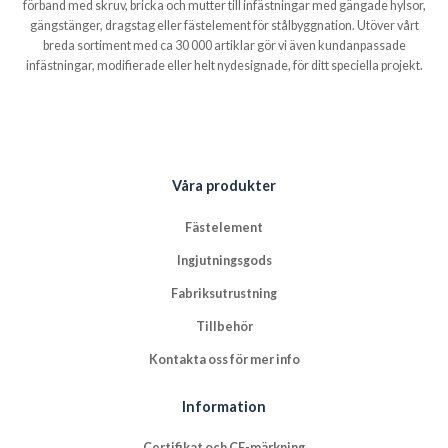
förband med skruv, bricka och mutter till infästningar med gängade hylsor,
gängstänger, dragstag eller fästelement för stålbyggnation. Utöver vårt
breda sortiment med ca 30 000 artiklar gör vi även kundanpassade
infästningar, modifierade eller helt nydesignade, för ditt speciella projekt.
Våra produkter
Fästelement
Ingjutningsgods
Fabriksutrustning
Tillbehör
Kontakta oss för mer info
Information
Certifikat och CE-märkning