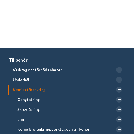
Infästning i bärande konstruktioner, förstärkningar och
renoveringar. Lämplig för bygg- och anläggningsarbete för
både byggnader och broar. Konsoler och påkörningsskydd
m.m.
Tillbehör
Verktyg och förnödenheter
Underhåll
Kemisk förankring
Gängtätning
Skruvlåsning
Lim
Kemisk förankring, verktyg och tillbehör