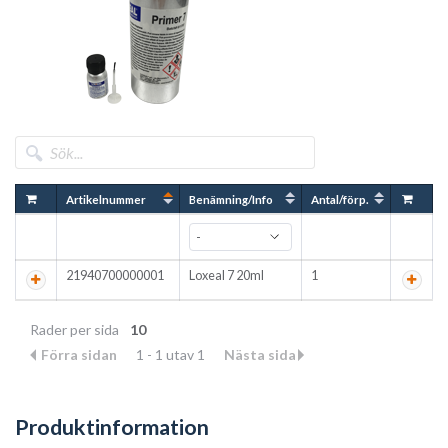
Artikelnummer
Benämning/Info
Antal/förp.
21940700000001
Loxeal 7 20ml
1
Rader per sida
10
Förra sidan
1 - 1 utav 1
Nästa sida
Produktinformation