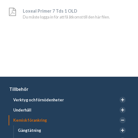
Loxeal Primer 7 Tds 1 OLD
Du måste logga in för att få åtkomst till den här filen.
Tillbehör
Verktyg och förnödenheter
Underhåll
Kemisk förankring
Gängtätning