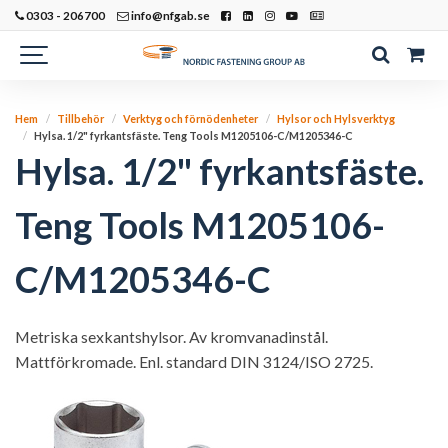
0303 - 206700
info@nfgab.se
Hem
Tillbehör
Verktyg och förnödenheter
Hylsor och Hylsverktyg
Hylsa. 1/2" fyrkantsfäste. Teng Tools M1205106-C/M1205346-C
Hylsa. 1/2" fyrkantsfäste.
Teng Tools M1205106-
C/M1205346-C
Metriska sexkantshylsor. Av kromvanadinstål.
Mattförkromade. Enl. standard DIN 3124/ISO 2725.