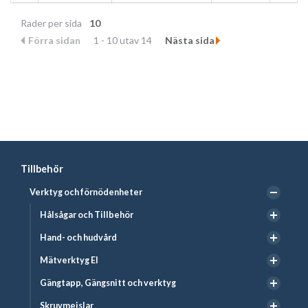
Rader per sida
10
Förra sidan
1 - 10 utav 14
Nästa sida
Tillbehör
Verktyg och förnödenheter
Hålsågar och Tillbehör
Hand- och hudvård
Mätverktyg El
Gängtapp, Gängsnitt och verktyg
Skruvmejslar