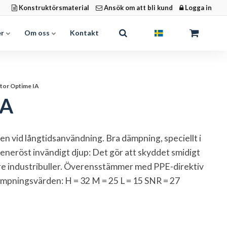
Konstruktörsmaterial
Ansök om att bli kund
Logga in
er
Om oss
Kontakt
tor Optime IA
IA
en vid långtidsanvändning. Bra dämpning, speciellt i
eneröst invändigt djup: Det gör att skyddet smidigt
are industribuller. Överensstämmer med PPE-direktiv
mpningsvärden: H = 32 M = 25 L = 15 SNR = 27