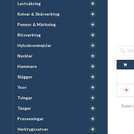
Lastsäkring
Knivar & Skärverktyg
Pennor & Märkning
Ritsverktyg
Hylsskruvmejslar
Nycklar
Hammare
Släggor
Yxor
Tvingar
Rader 
Tänger
Presenningar
Verktygssatser