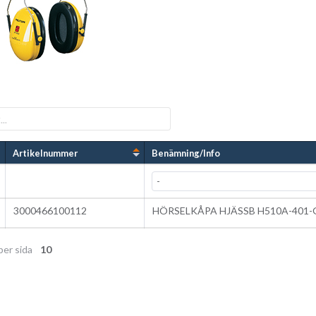
Artikelnummer
Benämning/Info
3000466100112
HÖRSELKÅPA HJÄSSB H510A-401-
per sida
10