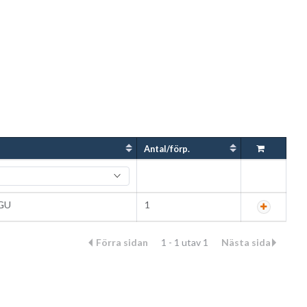
Antal/förp.
GU
1
Förra sidan
1 - 1 utav 1
Nästa sida