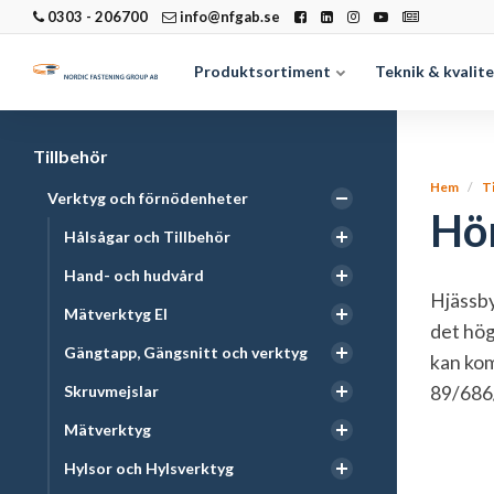
0303 - 206700
info@nfgab.se
Produktsortiment
Teknik & kvalit
Tillbehör
Hem
T
Verktyg och förnödenheter
Hör
Hålsågar och Tillbehör
Hand- och hudvård
Hjässby
Mätverktyg El
det hög
Gängtapp, Gängsnitt och verktyg
kan kom
Skruvmejslar
89/686/
Mätverktyg
Hylsor och Hylsverktyg