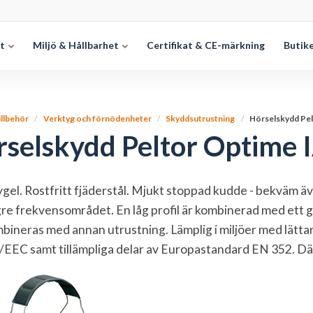
et
Miljö & Hållbarhet
Certifikat & CE-märkning
Butik
illbehör
Verktyg och förnödenheter
Skyddsutrustning
Hörselskydd Pel
selskydd Peltor Optime 
gel. Rostfritt fjäderstål. Mjukt stoppad kudde - bekväm äv
re frekvensområdet. En låg profil är kombinerad med ett g
bineras med annan utrustning. Lämplig i miljöer med lätt
EEC samt tillämpliga delar av Europastandard EN 352. Dä