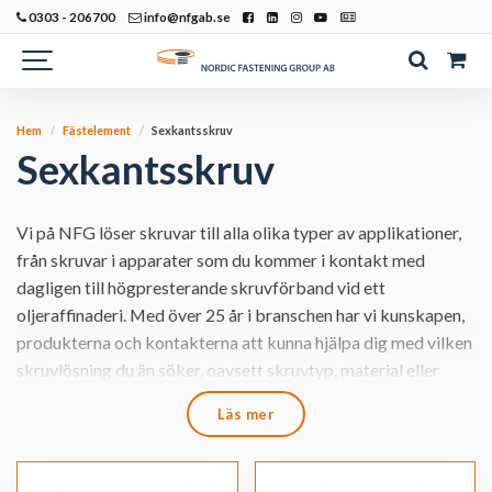
0303 - 206700
info@nfgab.se
Hem
Fästelement
Sexkantsskruv
Sexkantsskruv
Vi på NFG löser skruvar till alla olika typer av applikationer,
från skruvar i apparater som du kommer i kontakt med
dagligen till högpresterande skruvförband vid ett
oljeraffinaderi. Med över 25 år i branschen har vi kunskapen,
produkterna och kontakterna att kunna hjälpa dig med vilken
skruvlösning du än söker, oavsett skruvtyp, material eller
ytbehandling som du efterfrågar.
Läs mer
Vårt provlaboratorium, där vi testar våra skruvar för att
kunna garantera dig som kund att de alltid håller vad de ska,