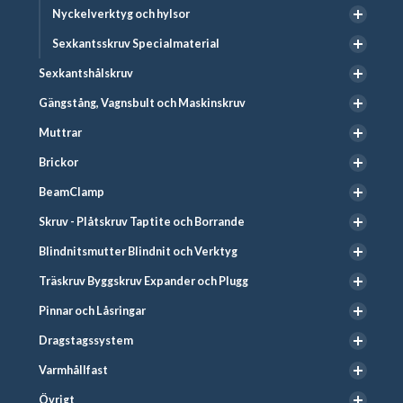
Nyckelverktyg och hylsor
Sexkantsskruv Specialmaterial
Sexkantshålskruv
Gängstång, Vagnsbult och Maskinskruv
Muttrar
Brickor
BeamClamp
Skruv - Plåtskruv Taptite och Borrande
Blindnitsmutter Blindnit och Verktyg
Träskruv Byggskruv Expander och Plugg
Pinnar och Låsringar
Dragstagssystem
Varmhållfast
Övrigt