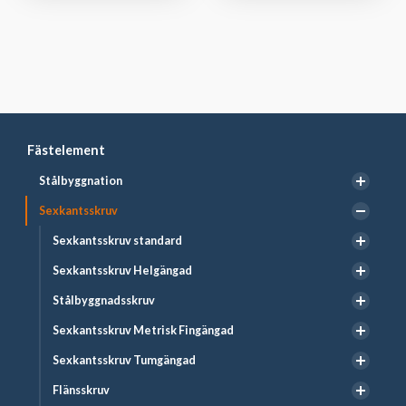
Fästelement
Stålbyggnation
Sexkantsskruv
Sexkantsskruv standard
Sexkantsskruv Helgängad
Stålbyggnadsskruv
Sexkantsskruv Metrisk Fingängad
Sexkantsskruv Tumgängad
Flänsskruv