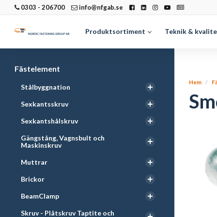
0303 - 206700
info@nfgab.se
Produktsortiment
Teknik & kvalit
Fästelement
Hem
F
Stålbyggnation
Smö
Sexkantsskruv
Sexkantshålskruv
Gängstång, Vagnsbult och
Maskinskruv
Muttrar
Brickor
BeamClamp
Skruv - Plåtskruv Taptite och