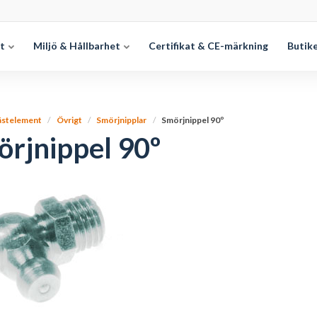
et
Miljö & Hållbarhet
Certifikat & CE-märkning
Butik
ästelement
Övrigt
Smörjnipplar
Smörjnippel 90º
rjnippel 90º