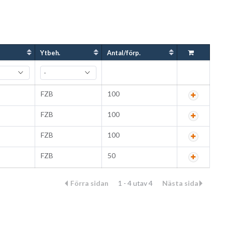
Ytbeh.
Antal/förp.
FZB
100
FZB
100
FZB
100
FZB
50
Förra sidan
1 - 4 utav 4
Nästa sida