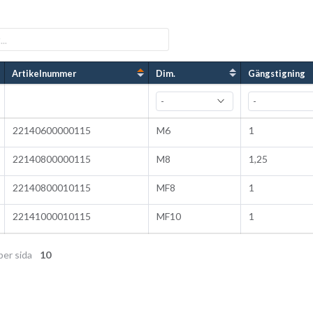
Artikelnummer
Dim.
Gängstigning
22140600000115
M6
1
22140800000115
M8
1,25
22140800010115
MF8
1
22141000010115
MF10
1
per sida
10