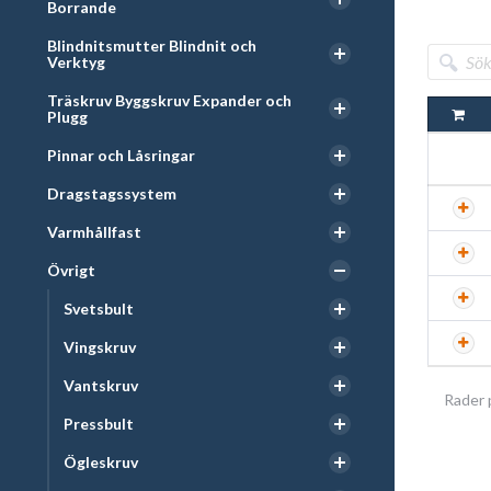
Borrande
Blindnitsmutter Blindnit och
Verktyg
Träskruv Byggskruv Expander och
Plugg
Pinnar och Låsringar
Dragstagssystem
Varmhållfast
Övrigt
Svetsbult
Vingskruv
Vantskruv
Rader 
Pressbult
Ögleskruv