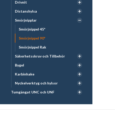
Drivnit
Distanshylsa
Smörjnipplar
Smörjnippel 45º
Smörjnippel 90º
Smörjnippel Rak
Säkerhetsskruv och Tillbehör
Bygel
Karbinhake
Nyckelverktyg och hylsor
Tumgängat UNC och UNF