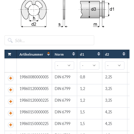
Artikelnummer
Norm
d1
d2
d
19860080000005
DIN 6799
0,8
2,25
1-
19860120000005
DIN 6799
1,2
3,25
1,
19860120000225
DIN 6799
1,2
3,25
1,
19860150000005
DIN 6799
1,5
4,25
2-
19860150000225
DIN 6799
1,5
4,25
2-