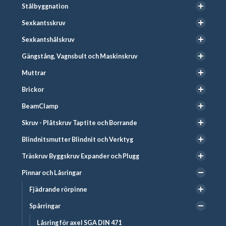
Stålbyggnation
Sexkantsskruv
Sexkantshålskruv
Gängstång, Vagnsbult och Maskinskruv
Muttrar
Brickor
BeamClamp
Skruv - Plåtskruv Taptite och Borrande
Blindnitsmutter Blindnit och Verktyg
Träskruv Byggskruv Expander och Plugg
Pinnar och Låsringar
Fjädrande rörpinne
Spårringar
Låsring för axel SGA DIN 471