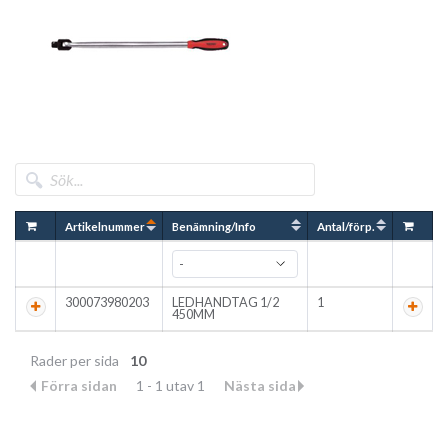
Artikelnummer
Benämning/Info
Antal/förp.
300073980203
LEDHANDTAG 1/2
1
450MM
Rader per sida
10
Förra sidan
1 - 1 utav 1
Nästa sida