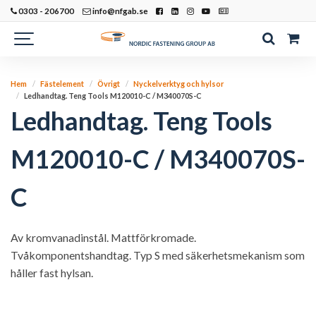
0303 - 206700
info@nfgab.se
Hem
Fästelement
Övrigt
Nyckelverktyg och hylsor
Ledhandtag. Teng Tools M120010-C / M340070S-C
Ledhandtag. Teng Tools
M120010-C / M340070S-
C
Av kromvanadinstål. Mattförkromade.
Tvåkomponentshandtag. Typ S med säkerhetsmekanism som
håller fast hylsan.