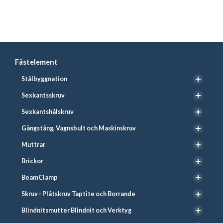
Fästelement
Stålbyggnation
Sexkantsskruv
Sexkantshålskruv
Gängstång, Vagnsbult och Maskinskruv
Muttrar
Brickor
BeamClamp
Skruv - Plåtskruv Taptite och Borrande
Blindnitsmutter Blindnit och Verktyg