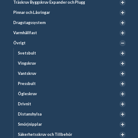
Träskruv Byggskruv Expander och Plugg
Pinnar och Låsringar
Dragstagssystem
Varmhållfast
Övrigt
Svetsbult
Vingskruv
Vantskruv
Pressbult
Ögleskruv
Drivnit
Distanshylsa
Smörjnipplar
Säkerhetsskruv och Tillbehör