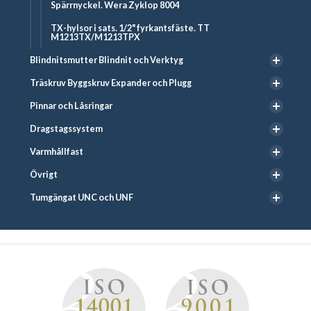
Spärrnyckel. Wera Zyklop 8004
TX-hylsor i sats. 1/2" fyrkantsfäste. TT
M1213TX/M1213TPX
Blindnitsmutter Blindnit och Verktyg
Träskruv Byggskruv Expander och Plugg
Pinnar och Låsringar
Dragstagssystem
Varmhållfast
Övrigt
Tumgängat UNC och UNF