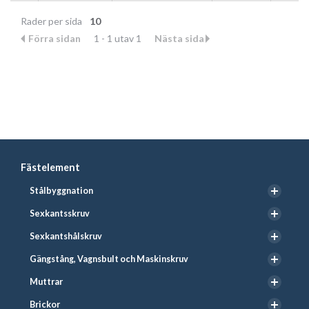
Rader per sida
10
Förra sidan
1 - 1 utav 1
Nästa sida
Fästelement
Stålbyggnation
Sexkantsskruv
Sexkantshålskruv
Gängstång, Vagnsbult och Maskinskruv
Muttrar
Brickor