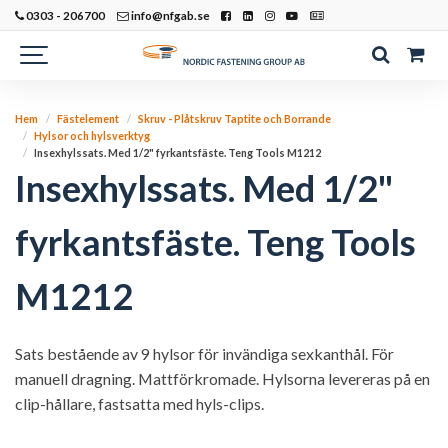
0303 - 206700
info@nfgab.se
Hem
Fästelement
Skruv - Plåtskruv Taptite och Borrande
Hylsor och hylsverktyg
Insexhylssats. Med 1/2" fyrkantsfäste. Teng Tools M1212
Insexhylssats. Med 1/2"
fyrkantsfäste. Teng Tools
M1212
Sats bestående av 9 hylsor för invändiga sexkanthål. För
manuell dragning. Mattförkromade. Hylsorna levereras på en
clip-hållare, fastsatta med hyls-clips.