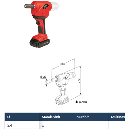
Max kraft: 10000N
Slag: 21 mm
Ø
Standardnit
Multinit
Multinox
2,4
x