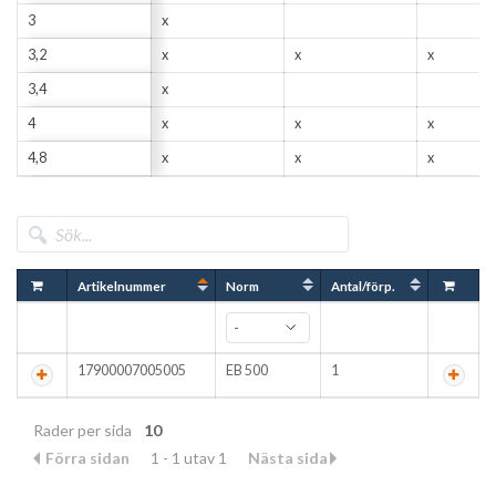
3
x
3,2
x
x
x
3,4
x
4
x
x
x
4,8
x
x
x
Artikelnummer
Norm
Antal/förp.
17900007005005
EB 500
1
Rader per sida
10
Förra sidan
1 - 1 utav 1
Nästa sida