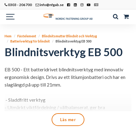
0303 - 206700
info@nfgab.se
Hem
Fästelement
Blindnitsmutter Blindnit och Verktyg
Batteriverktyg för blindnit
Blindnitsverktyg EB 500
Blindnitsverktyg EB 500
EB 500 - Ett batteridrivet blindnitsverktyg med innovativ
ergonomisk design. Drivs av ett litiumjonbatteri och har en
slaglängd på upp till 21mm.
- Sladdfritt verktyg
- Utmärkt viktfördelning / välbalanserat, ger bra
funktionalitet och lättmanövrerat
Läs mer
- Elektronisk kontroll av nitningsprocessen