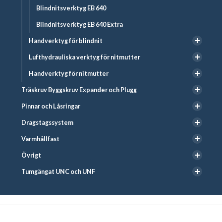
Blindnitsverktyg EB 640
Blindnitsverktyg EB 640 Extra
Handverktyg för blindnit
Lufthydrauliska verktyg för nitmutter
Handverktyg för nitmutter
Träskruv Byggskruv Expander och Plugg
Pinnar och Låsringar
Dragstagssystem
Varmhållfast
Övrigt
Tumgängat UNC och UNF