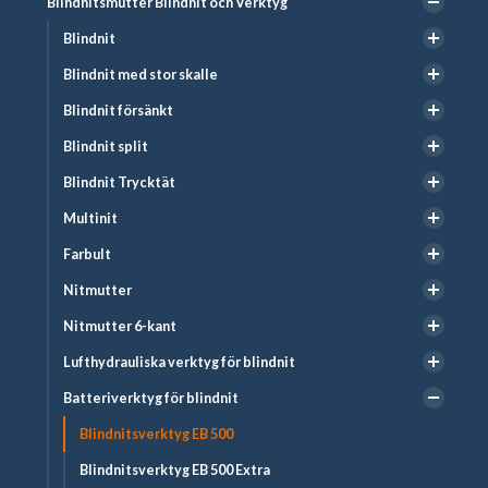
Blindnitsmutter Blindnit och Verktyg
Blindnit
Blindnit med stor skalle
Blindnit försänkt
Blindnit split
Blindnit Trycktät
Multinit
Farbult
Nitmutter
Nitmutter 6-kant
Lufthydrauliska verktyg för blindnit
Batteriverktyg för blindnit
Blindnitsverktyg EB 500
Blindnitsverktyg EB 500 Extra