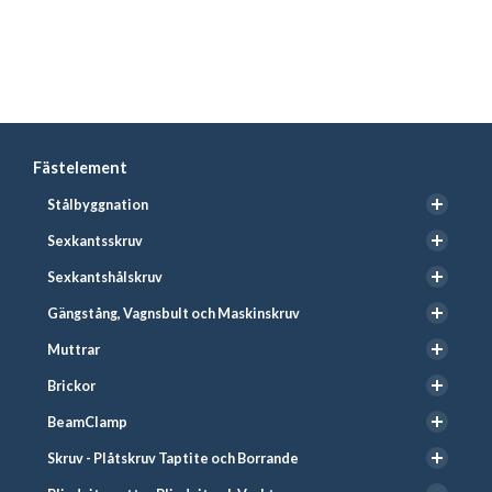
Fästelement
Stålbyggnation
Sexkantsskruv
Sexkantshålskruv
Gängstång, Vagnsbult och Maskinskruv
Muttrar
Brickor
BeamClamp
Skruv - Plåtskruv Taptite och Borrande