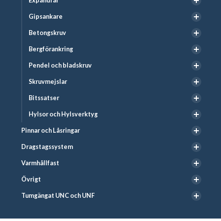
Expandrar
Gipsankare
Betongskruv
Bergförankring
Pendel och bladskruv
Skruvmejslar
Bitssatser
Hylsor och Hylsverktyg
Pinnar och Låsringar
Dragstagssystem
Varmhållfast
Övrigt
Tumgängat UNC och UNF