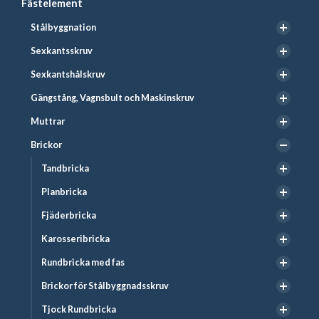
Fästelement
Stålbyggnation
Sexkantsskruv
Sexkantshålskruv
Gängstång, Vagnsbult och Maskinskruv
Muttrar
Brickor
Tandbricka
Planbricka
Fjäderbricka
Karosseribricka
Rundbricka med fas
Brickor för Stålbyggnadsskruv
Tjock Rundbricka