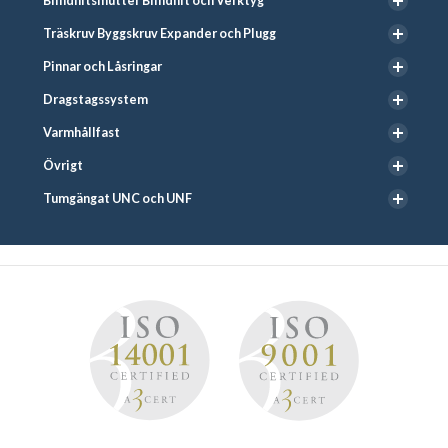
Blindnitsmutter Blindnit och Verktyg
Träskruv Byggskruv Expander och Plugg
Pinnar och Låsringar
Dragstagssystem
Varmhållfast
Övrigt
Tumgängat UNC och UNF