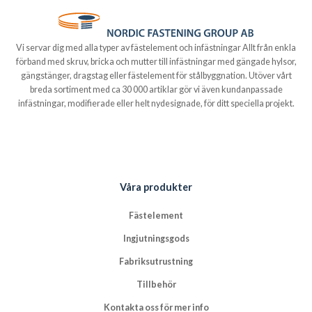
Vi servar dig med alla typer av fästelement och infästningar Allt från enkla
förband med skruv, bricka och mutter till infästningar med gängade hylsor,
gängstänger, dragstag eller fästelement för stålbyggnation. Utöver vårt
breda sortiment med ca 30 000 artiklar gör vi även kundanpassade
infästningar, modifierade eller helt nydesignade, för ditt speciella projekt.
Våra produkter
Fästelement
Ingjutningsgods
Fabriksutrustning
Tillbehör
Kontakta oss för mer info