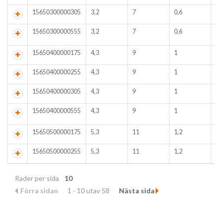
15650300000305
3,2
7
0,6
15650300000555
3,2
7
0,6
H
4
15650400000175
4,3
9
1
15650400000255
4,3
9
1
15650400000305
4,3
9
1
15650400000555
4,3
9
1
H
4
15650500000175
5,3
11
1,2
15650500000255
5,3
11
1,2
Rader per sida
10
Förra sidan
1 - 10 utav 58
Nästa sida