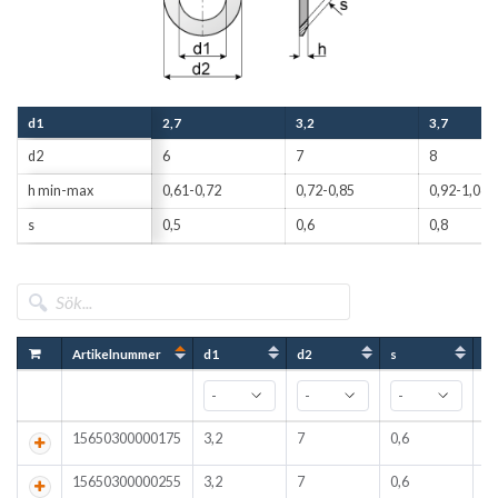
d1
2,7
3,2
3,7
d2
6
7
8
h min-max
0,61-0,72
0,72-0,85
0,92-1,06
s
0,5
0,6
0,8
Artikelnummer
d1
d2
s
Hå
15650300000175
3,2
7
0,6
15650300000255
3,2
7
0,6