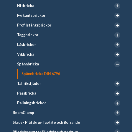
Nitbricka
Fyrkantsbrickor
Profilstångsbrickor
Taggbrickor
Låsbrickor
Vikbricka
Spännbricka
Spännbricka DIN 6796
Tallriksfjäder
Passbricka
Pallningsbrickor
BeamClamp
Skruv - Plåtskruv Taptite och Borrande