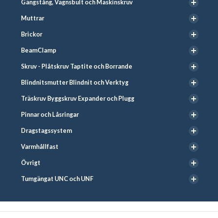
Gängstång, Vagnsbult och Maskinskruv
Muttrar
Brickor
BeamClamp
Skruv - Plåtskruv Taptite och Borrande
Blindnitsmutter Blindnit och Verktyg
Träskruv Byggskruv Expander och Plugg
Pinnar och Låsringar
Dragstagssystem
Varmhållfast
Övrigt
Tumgängat UNC och UNF