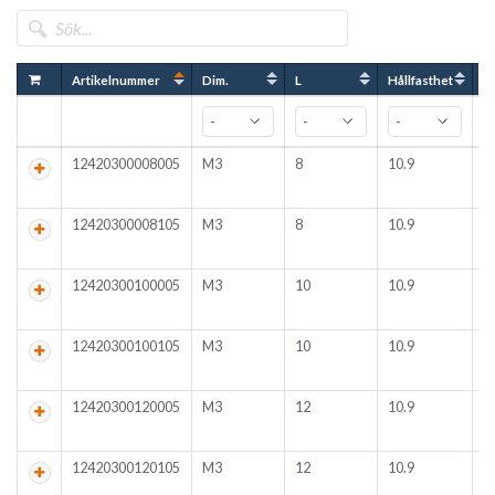
Artikelnummer
Dim.
L
Hållfasthet
N
12420300008005
M3
8
10.9
I
4
9
12420300008105
M3
8
10.9
I
4
9
12420300100005
M3
10
10.9
I
4
9
12420300100105
M3
10
10.9
I
4
9
12420300120005
M3
12
10.9
I
4
9
12420300120105
M3
12
10.9
I
4
9