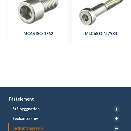
MC6S ISO 4762
MLC6S DIN 7984
Fästelement
Stålbyggnation
Sexkantsskruv
Sexkantshålskruv