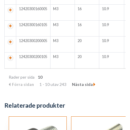
12420300160005
M3
16
10.9
I
4
9
12420300160105
M3
16
10.9
I
4
9
12420300200005
M3
20
10.9
I
4
9
12420300200105
M3
20
10.9
I
4
9
Rader per sida
10
Förra sidan
1 - 10 utav 243
Nästa sida
Relaterade produkter