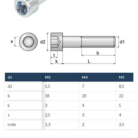
d1
M3
M4
M5
d2
5,5
7
8,5
b
18
20
22
k
3
4
5
s
2,5
3
4
t min
1,3
2
2,5