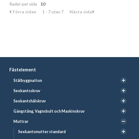
Rader per sida
10
Förra sidan
1 - 7 utav 7
Nästa sida
Fästelement
Stålbyggnation
Sexkantsskruv
Sexkantshålskruv
Gängstång, Vagnsbult och Maskinskruv
Muttrar
Sexkantsmutter standard