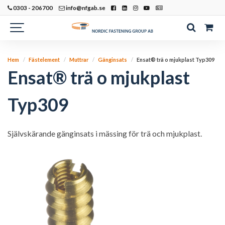
0303 - 206700
info@nfgab.se
Hem
Fästelement
Muttrar
Gänginsats
Ensat® trä o mjukplast Typ309
Ensat® trä o mjukplast
Typ309
Självskärande gänginsats i mässing för trä och mjukplast.