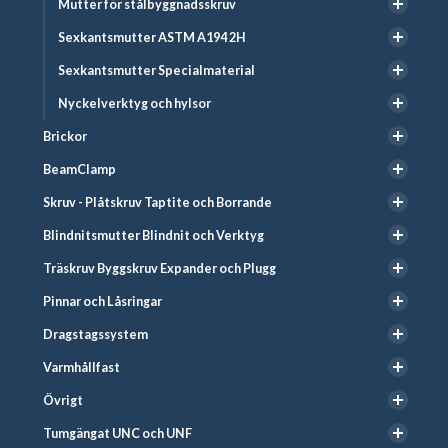
Mutter för stålbyggnadsskruv
Sexkantsmutter ASTM A194 2H
Sexkantsmutter Specialmaterial
Nyckelverktyg och hylsor
Brickor
BeamClamp
Skruv - Plåtskruv Taptite och Borrande
Blindnitsmutter Blindnit och Verktyg
Träskruv Byggskruv Expander och Plugg
Pinnar och Låsringar
Dragstagssystem
Varmhållfast
Övrigt
Tumgängat UNC och UNF