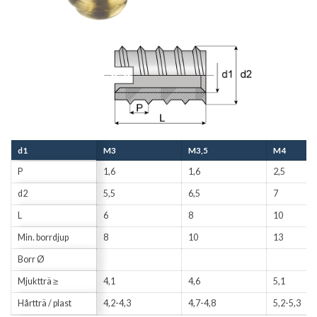
d1
M3
M3,5
M4
P
1,6
1,6
2,5
d2
5,5
6,5
7
L
6
8
10
Min. borrdjup
8
10
13
Borr Ø
Mjuktträ ≥
4,1
4,6
5,1
Hårtträ / plast
4,2-4,3
4,7-4,8
5,2-5,3