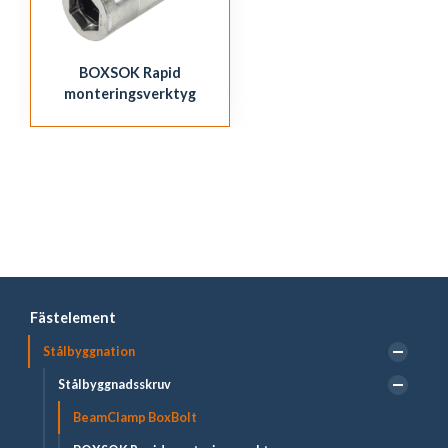
BOXSOK Rapid
monteringsverktyg
Fästelement
Stålbyggnation
Stålbyggnadsskruv
BeamClamp BoxBolt