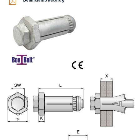
Boxbolts finns i varmförzinkat, blankförzinkat och rostfritt.
Boxbolt finns oxå med försänkt- och rundat huvud. Dessa
offereras mot förfrågan
E = Minsta kantavstånd = B + Godstjocklek.
För mer information titta i katalogen eller gå
till
www.beamclamp.com