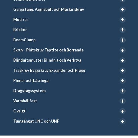
Gängstång, Vagnsbult och Maskinskruv
Muttrar
Brickor
BeamClamp
Skruv - Plåtskruv Taptite och Borrande
Blindnitsmutter Blindnit och Verktyg
Träskruv Byggskruv Expander och Plugg
Pinnar och Låsringar
Dragstagssystem
Varmhållfast
Övrigt
Tumgängat UNC och UNF