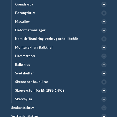
Grundskruv
Betongskruv
Macalloy
Deformationslager
Kemisk förankring, verktyg och tillbehör
Montagekilar / Balkkilar
Hammarborr
Balkskruv
Svetsbultar
Skenor och hakbultar
Skruvsystem för EN 1993-1-8 CE
Skarvhylsa
Sexkantsskruv
Sexkantshålskruv