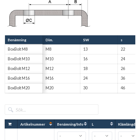
Benämning
Dim.
SW
s
BoxBolt M8
M8
13
22
BoxBolt M10
M10
16
24
BoxBolt M12
M12
18
26
BoxBolt M16
M16
24
36
BoxBolt M20
M20
30
46
Artikelnummer
Benämning/Info
L
Klämlängd