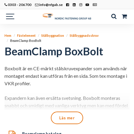
0303 - 206700
info@nfgab.se
Hem
Fästelement
Stålbyggnation
Stålbyggnadsskruv
BeamClamp BoxBolt
BeamClamp BoxBolt
Boxbolt är en CE-märkt stålskruvexpander som används när
montaget endast kan utföras från en sida. Som tex montage i
VKR profiler.
Expandern kan även ersätta svetsning. Boxbolt monteras
snabbt och smidigt med vanliga verktyg men kan med fördel
användas med det tillhörande verktyget BoxSokTM för att
Läs mer
snabba upp och underlätta monteringen.
Beamclamp katalog