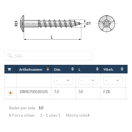
Artikelnummer
Dim.
L
Ytbeh.
An
18840700500105
7,0
50
FZB
1
Rader per sida
10
Förra sidan
1 - 1 utav 1
Nästa sida