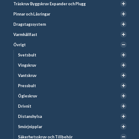
Träskruv Byggskruv Expander och Plugg
Pinnar och Låsringar
Dragstagssystem
Varmhållfast
Övrigt
Svetsbult
Vingskruv
Vantskruv
Pressbult
Ögleskruv
Drivnit
Distanshylsa
Smörjnipplar
Säkerhetsskruv och Tillbehör