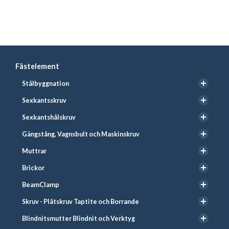
Fästelement
Stålbyggnation
Sexkantsskruv
Sexkantshålskruv
Gängstång, Vagnsbult och Maskinskruv
Muttrar
Brickor
BeamClamp
Skruv - Plåtskruv Taptite och Borrande
Blindnitsmutter Blindnit och Verktyg