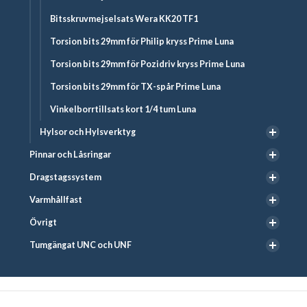
Bitsskruvmejselsats Wera KK20 TF1
Torsion bits 29mm för Philip kryss Prime Luna
Torsion bits 29mm för Pozidriv kryss Prime Luna
Torsion bits 29mm för TX-spår Prime Luna
Vinkelborrtillsats kort 1/4 tum Luna
Hylsor och Hylsverktyg
Pinnar och Låsringar
Dragstagssystem
Varmhållfast
Övrigt
Tumgängat UNC och UNF