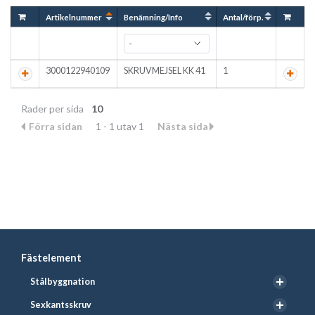
Artikelnummer
Benämning/Info
Antal/förp.
3000122940109
SKRUVMEJSEL KK 41
1
Rader per sida
10
Förra sidan
1 - 1 utav 1
Nästa sida
Fästelement
Stålbyggnation
Sexkantsskruv