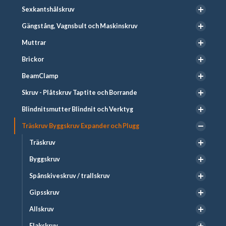
Sexkantshålskruv
Gängstång, Vagnsbult och Maskinskruv
Muttrar
Brickor
BeamClamp
Skruv - Plåtskruv Taptite och Borrande
Blindnitsmutter Blindnit och Verktyg
Träskruv Byggskruv Expander och Plugg
Träskruv
Byggskruv
Spånskiveskruv / trallskruv
Gipsskruv
Allskruv
Flakskruv