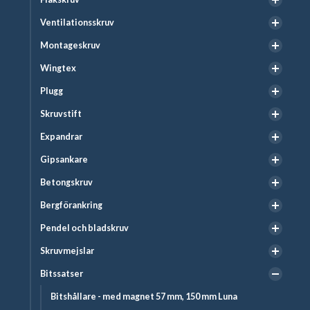
Ventilationsskruv
Montageskruv
Wingtex
Plugg
Skruvstift
Expandrar
Gipsankare
Betongskruv
Bergförankring
Pendel och bladskruv
Skruvmejslar
Bitssatser
Bitshållare - med magnet 57 mm, 150 mm Luna