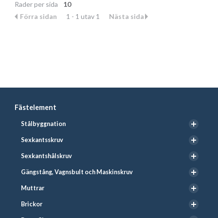
Rader per sida
10
Förra sidan
1 - 1 utav 1
Nästa sida
Fästelement
Stålbyggnation
Sexkantsskruv
Sexkantshålskruv
Gängstång, Vagnsbult och Maskinskruv
Muttrar
Brickor