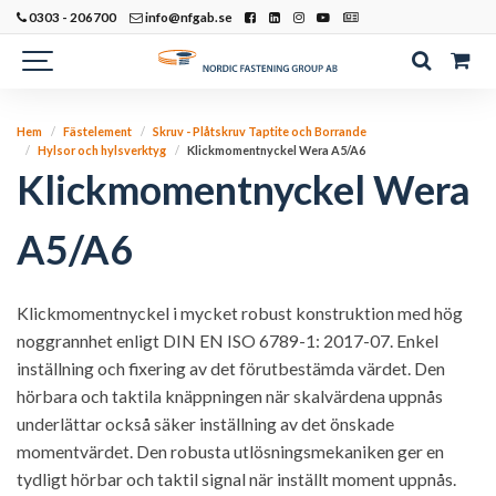
0303 - 206700
info@nfgab.se
Hem
Fästelement
Skruv - Plåtskruv Taptite och Borrande
Hylsor och hylsverktyg
Klickmomentnyckel Wera A5/A6
Klickmomentnyckel Wera
A5/A6
Klickmomentnyckel i mycket robust konstruktion med hög
noggrannhet enligt DIN EN ISO 6789-1: 2017-07. Enkel
inställning och fixering av det förutbestämda värdet. Den
hörbara och taktila knäppningen när skalvärdena uppnås
underlättar också säker inställning av det önskade
momentvärdet. Den robusta utlösningsmekaniken ger en
tydligt hörbar och taktil signal när inställt moment uppnås.