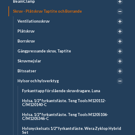
BeamClamp
Skruv - Plåtskruv Taptite och Borrande
Ventilationsskruv
Plåtskruv
Borrskruv
Gängpressande skruv, Taptite
Skruvmejslar
Bitssatser
Hylsor och hylsverktyg
Fyrkanttapp för slående skruvdragare. Luna
Hylsa. 1/2" fyrkantsfäste. Teng Tools M120112-
C/M120140-C
Hylsa. 1/2" fyrkantsfäste. Teng Tools M1205106-
C/M1205346-C
Hylsnyckelsats 1/2" fyrkantsfäste. Wera Zyklop Hybrid
Set