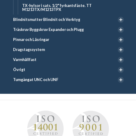
TX-hylsor i sats. 1/2" fyrkantsfäste. TT
M1213TX/M1213TPX
Blindnitsmutter Blindnit och Verktyg
Träskruv Byggskruv Expander och Plugg
Pinnar och Låsringar
Dragstagssystem
Varmhållfast
Övrigt
Tumgängat UNC och UNF