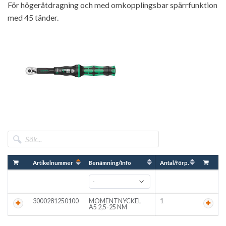
För högeråtdragning och med omkopplingsbar spärrfunktion
med 45 tänder.
Artikelnummer
Benämning/Info
Antal/förp.
3000281250100
MOMENTNYCKEL
1
A5 2,5-25 NM