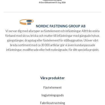
Vi servar dig med alla typer av fästelement och infästningar Allt från enkla
förband med skruv, bricka och mutter till infästningar med gängade hylsor,
gängstänger, dragstag eller fästelement för stålbyggnation. Utöver vårt
breda sortiment med ca 30 000 artiklar gör vi även kundanpassade
infästningar, modifierade eller helt nydesignade, för ditt speciella projekt.
Våra produkter
Fästelement
Ingjutningsgods
Fabriksutrustning