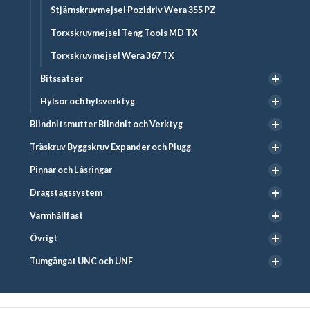
Stjärnskruvmejsel Pozidriv Wera 355 PZ
Torxskruvmejsel Teng Tools MD TX
Torxskruvmejsel Wera 367 TX
Bitssatser
Hylsor och hylsverktyg
Blindnitsmutter Blindnit och Verktyg
Träskruv Byggskruv Expander och Plugg
Pinnar och Låsringar
Dragstagssystem
Varmhållfast
Övrigt
Tumgängat UNC och UNF