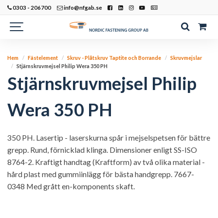
0303 - 206700
info@nfgab.se
Hem
Fästelement
Skruv - Plåtskruv Taptite och Borrande
Skruvmejslar
Stjärnskruvmejsel Philip Wera 350 PH
Stjärnskruvmejsel Philip
Wera 350 PH
350 PH. Lasertip - laserskurna spår i mejselspetsen för bättre
grepp. Rund, förnicklad klinga. Dimensioner enligt SS-ISO
8764-2. Kraftigt handtag (Kraftform) av två olika material -
hård plast med gummiinlägg för bästa handgrepp. 7667-
0348 Med grått en-komponents skaft.