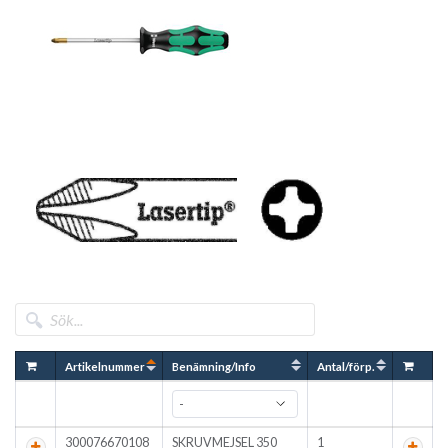
Artikelnummer
Benämning/Info
Antal/förp.
300076670108
SKRUVMEJSEL 350
1