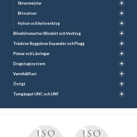
Skruvmejslar
Bitssatser
Hylsor och hylsverktyg
Blindnitsmutter Blindnit och Verktyg
Träskruv Byggskruv Expander och Plugg
Pinnar och Låsringar
Dragstagssystem
Varmhållfast
Övrigt
Tumgängat UNC och UNF