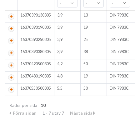
16370390130305
3,9
13
DIN 7983C
A
16370390190305
3,9
19
DIN 7983C
A
16370390250305
3,9
25
DIN 7983C
A
16370390380305
3,9
38
DIN 7983C
A
16370420500305
4,2
50
DIN 7983C
A
16370480190305
4,8
19
DIN 7983C
A
16370550500305
5,5
50
DIN 7983C
A
Rader per sida
10
Förra sidan
1 - 7 utav 7
Nästa sida