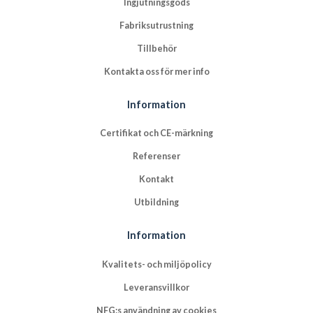
Ingjutningsgods
Fabriksutrustning
Tillbehör
Kontakta oss för mer info
Information
Certifikat och CE-märkning
Referenser
Kontakt
Utbildning
Information
Kvalitets- och miljöpolicy
Leveransvillkor
NFG:s användning av cookies