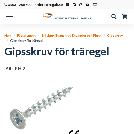
0303 - 206700
info@nfgab.se
Hem
Fästelement
Träskruv Byggskruv Expander och Plugg
Gipsskruv
Gipsskruv för träregel
Gipsskruv för träregel
Bits PH 2