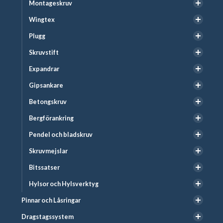
Montageskruv
Wingtex
Plugg
Skruvstift
Expandrar
Gipsankare
Betongskruv
Bergförankring
Pendel och bladskruv
Skruvmejslar
Bitssatser
Hylsor och Hylsverktyg
Pinnar och Låsringar
Dragstagssystem