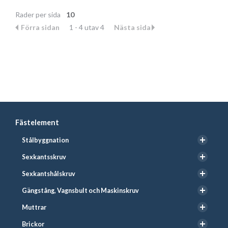
Rader per sida
10
Förra sidan
1 - 4 utav 4
Nästa sida
Fästelement
Stålbyggnation
Sexkantsskruv
Sexkantshålskruv
Gängstång, Vagnsbult och Maskinskruv
Muttrar
Brickor