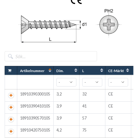
Artikelnummer
Dim.
L
CE-Märkt
Yt
18910390300105
3,2
32
CE
F
18910390410105
3,9
41
CE
F
18910390570105
3,9
57
CE
F
18910420750105
4,2
75
CE
F