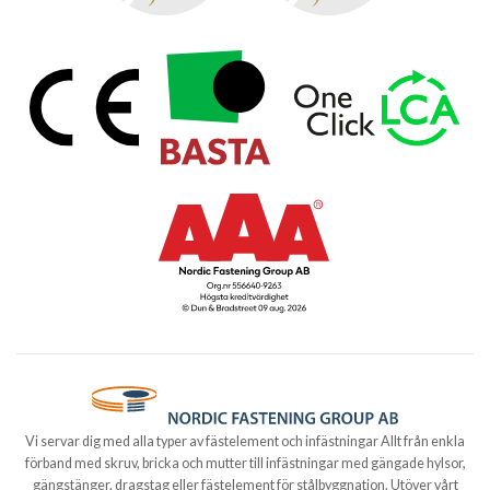
Vi servar dig med alla typer av fästelement och infästningar Allt från enkla
förband med skruv, bricka och mutter till infästningar med gängade hylsor,
gängstänger, dragstag eller fästelement för stålbyggnation. Utöver vårt