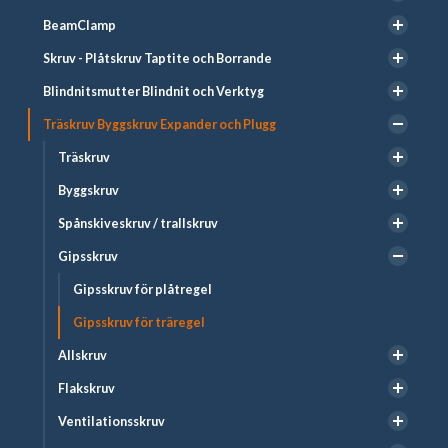
BeamClamp
Skruv - Plåtskruv Taptite och Borrande
Blindnitsmutter Blindnit och Verktyg
Träskruv Byggskruv Expander och Plugg
Träskruv
Byggskruv
Spånskiveskruv / trallskruv
Gipsskruv
Gipsskruv för plåtregel
Gipsskruv för träregel
Allskruv
Flakskruv
Ventilationsskruv