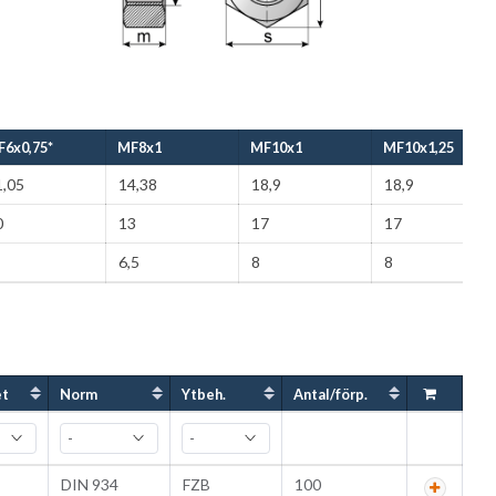
6x0,75*
MF8x1
MF10x1
MF10x1,25
1,05
14,38
18,9
18,9
0
13
17
17
6,5
8
8
et
Norm
Ytbeh.
Antal/förp.
DIN 934
FZB
100