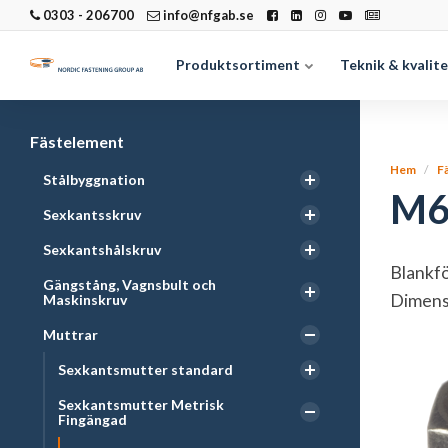
0303 - 206700
info@nfgab.se
Produktsortiment
Teknik & kvalit
Fästelement
Hem
F
Stålbyggnation
M6
Sexkantsskruv
Sexkantshålskruv
Blankfö
Gängstång, Vagnsbult och
Dimensi
Maskinskruv
Muttrar
Sexkantsmutter standard
Sexkantsmutter Metrisk
Fingängad