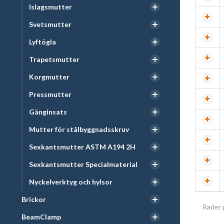
Islagsmutter
Svetsmutter
Lyftögla
Trapetsmutter
Korgmutter
Pressmutter
Gänginsats
Mutter för stålbyggnadsskruv
Sexkantsmutter ASTM A194 2H
Sexkantsmutter Specialmaterial
Nyckelverktyg och hylsor
Brickor
Rader 
BeamClamp