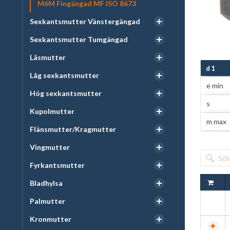
M6M Fingängad MF ISO 8673
Sexkantsmutter Vänstergängad
Sexkantsmutter Tumgängad
Låsmutter
d 1
Låg sexkantsmutter
e min
Hög sexkantsmutter
s
Kupolmutter
m max
Flänsmutter/Kragmutter
Vingmutter
Fyrkantsmutter
Bladhylsa
Palmutter
Kronmutter