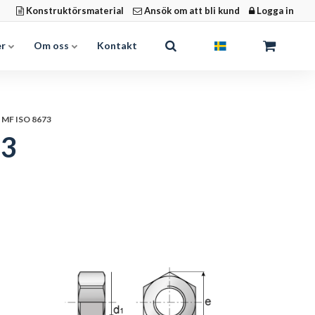
Konstruktörsmaterial
Ansök om att bli kund
Logga in
er
Om oss
Kontakt
 MF ISO 8673
73