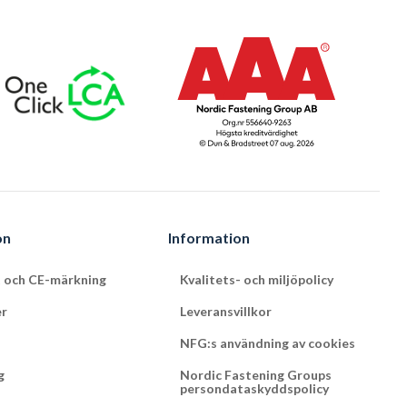
on
Information
t och CE-märkning
Kvalitets- och miljöpolicy
er
Leveransvillkor
NFG:s användning av cookies
g
Nordic Fastening Groups
persondataskyddspolicy