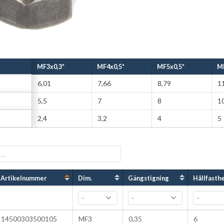
MF3x0,3*
MF4x0,5*
MF5x0,5*
MF
6,01
7,66
8,79
1
5,5
7
8
1
2,4
3,2
4
5
Artikelnummer
Dim.
Gängstigning
Hållfasth
14500303500105
MF3
0,35
6