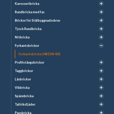
Karosseribricka
Rundbricka med fas
Brickor för Stålbyggnadsskruv
Tjock Rundbricka
Nitbricka
Fyrkantsbrickor
Fyrkantsbricka S4B DIN 436
Profilstångsbrickor
Taggbrickor
Låsbrickor
Vikbricka
Spännbricka
Tallriksfjäder
Passbricka