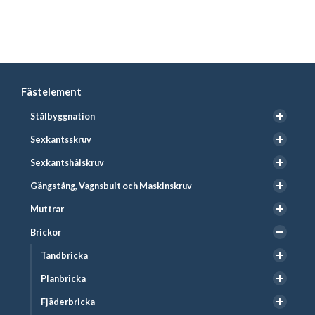
Fästelement
Stålbyggnation
Sexkantsskruv
Sexkantshålskruv
Gängstång, Vagnsbult och Maskinskruv
Muttrar
Brickor
Tandbricka
Planbricka
Fjäderbricka