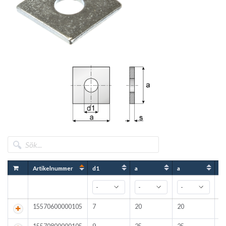
Artikelnummer
d1
a
a
s
15570600000105
7
20
20
2