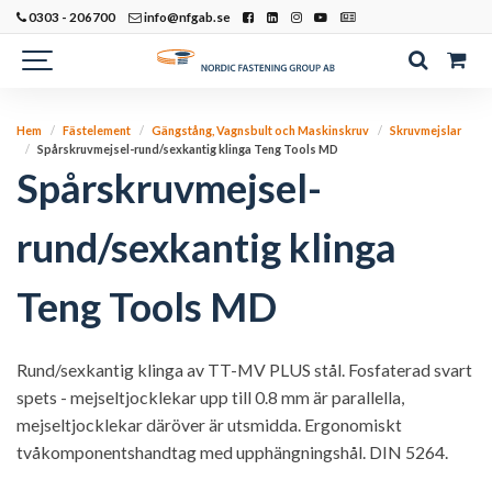
0303 - 206700
info@nfgab.se
Hem
Fästelement
Gängstång, Vagnsbult och Maskinskruv
Skruvmejslar
Spårskruvmejsel-rund/sexkantig klinga Teng Tools MD
Spårskruvmejsel-
rund/sexkantig klinga
Teng Tools MD
Rund/sexkantig klinga av TT-MV PLUS stål. Fosfaterad svart
spets - mejseltjocklekar upp till 0.8 mm är parallella,
mejseltjocklekar däröver är utsmidda. Ergonomiskt
tvåkomponentshandtag med upphängningshål. DIN 5264.