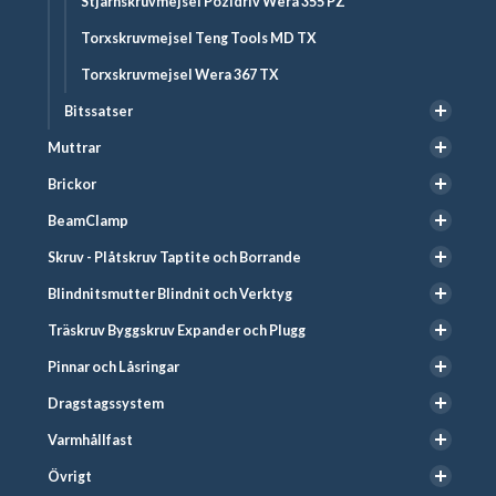
Stjärnskruvmejsel Pozidriv Wera 355 PZ
Torxskruvmejsel Teng Tools MD TX
Torxskruvmejsel Wera 367 TX
Bitssatser
Muttrar
Brickor
BeamClamp
Skruv - Plåtskruv Taptite och Borrande
Blindnitsmutter Blindnit och Verktyg
Träskruv Byggskruv Expander och Plugg
Pinnar och Låsringar
Dragstagssystem
Varmhållfast
Övrigt