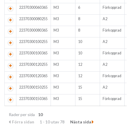
22370300060365
M3
6
Förkopprad
1
22370300080255
M3
8
A2
1
22370300080365
M3
8
Förkopprad
1
22370300100255
M3
10
A2
5
22370300100365
M3
10
Förkopprad
1
22370300120255
M3
12
A2
5
22370300120365
M3
12
Förkopprad
5
22370300150255
M3
15
A2
1
22370300150365
M3
15
Förkopprad
1
Rader per sida
10
Förra sidan
1 - 10 utav 78
Nästa sida