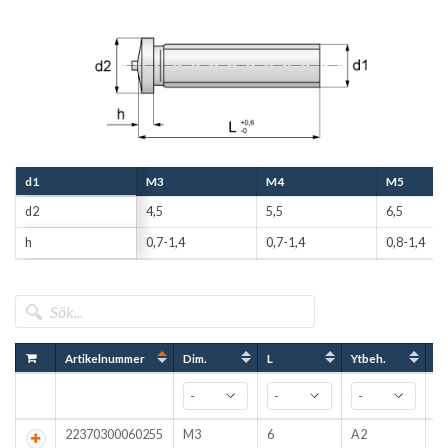
d1
M3
M4
M5
d2
4,5
5,5
6,5
h
0,7-1,4
0,7-1,4
0,8-1,4
Artikelnummer
Dim.
L
Ytbeh.
An
22370300060255
M3
6
A2
1