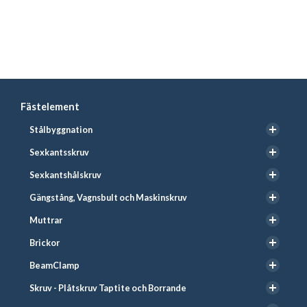
Fästelement
Stålbyggnation
Sexkantsskruv
Sexkantshålskruv
Gängstång, Vagnsbult och Maskinskruv
Muttrar
Brickor
BeamClamp
Skruv - Plåtskruv Taptite och Borrande