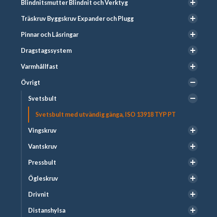
Blindnitsmutter Blindnit och Verktyg
Träskruv Byggskruv Expander och Plugg
Pinnar och Låsringar
Dragstagssystem
Varmhållfast
Övrigt
Svetsbult
Svetsbult med utvändig gänga, ISO 13918 TYP PT
Vingskruv
Vantskruv
Pressbult
Ögleskruv
Drivnit
Distanshylsa