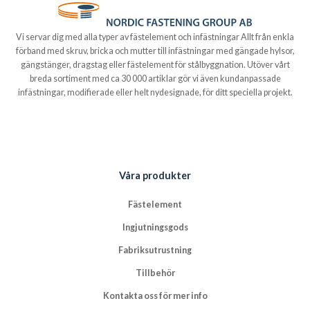
Vi servar dig med alla typer av fästelement och infästningar Allt från enkla
förband med skruv, bricka och mutter till infästningar med gängade hylsor,
gängstänger, dragstag eller fästelement för stålbyggnation. Utöver vårt
breda sortiment med ca 30 000 artiklar gör vi även kundanpassade
infästningar, modifierade eller helt nydesignade, för ditt speciella projekt.
Våra produkter
Fästelement
Ingjutningsgods
Fabriksutrustning
Tillbehör
Kontakta oss för mer info